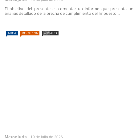
El objetivo del presente es comentar un informe que presenta un
análisis detallado de la brecha de cumplimiento del Impuesto ...
ARCA
DOCTRINA
🇦🇷 ARG
Mercojuris
19 de julio de 2026