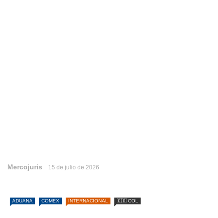
Mercojuris
15 de julio de 2026
ADUANA
COMEX
INTERNACIONAL
🇨🇴 COL