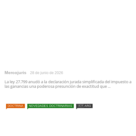
Mercojuris
28 de junio de 2026
La ley 27.799 anudó a la declaración jurada simplificada del impuesto a
las ganancias una poderosa presunción de exactitud que ...
DOCTRINA
NOVEDADES DOCTRINARIAS
🇦🇷 ARG