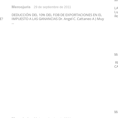
M
Mercojuris
29 de septiembre de 2011
L
Lu
DEDUCCIÓN DEL 10% DEL FOB DE EXPORTACIONES EN EL
il
E?
IMPUESTO A LAS GANANCIAS Dr. Angel C. Cattaneo A ) Muy
...
M
RÉ
CA
M