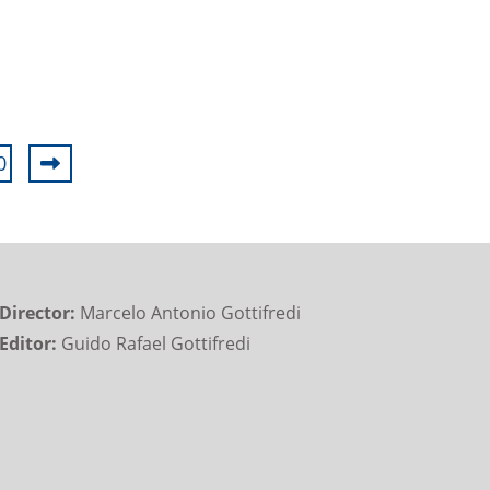
0
Director:
Marcelo Antonio Gottifredi
Editor:
Guido Rafael Gottifredi