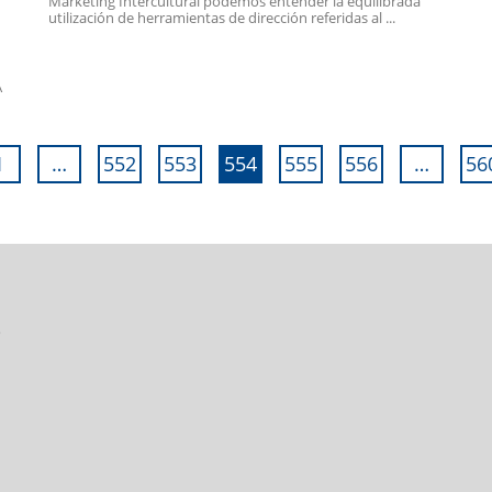
Marketing Intercultural podemos entender la equilibrada
utilización de herramientas de dirección referidas al ...
A
1
…
552
553
554
555
556
…
56