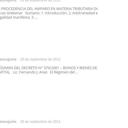
ercojuris
29 de septiembre de 2011
A PROCEDENCIA DEL AMPARO EN MATERIA TRIBUTARIA Dr.
cas Grebenar Sumario: 1. Introducción. 2. Arbitrariedad e
egalidad manifesta. 3. ...
ercojuris
29 de septiembre de 2011
GIMEN DEL DECRETO N° 379/2001 – BONOS Y BIENES DE
PITAL Lic. Fernando J. Arias El Régimen del ...
ercojuris
29 de septiembre de 2011