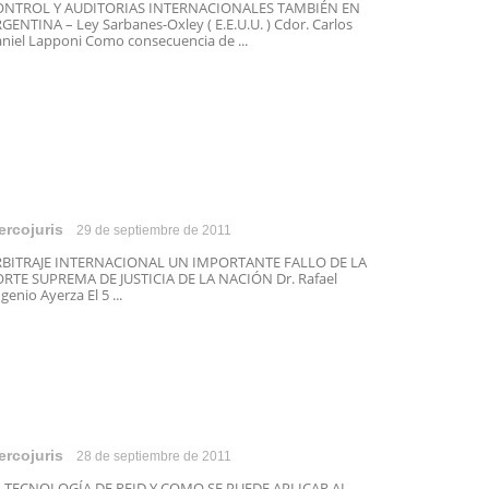
ONTROL Y AUDITORIAS INTERNACIONALES TAMBIÉN EN
GENTINA – Ley Sarbanes-Oxley ( E.E.U.U. ) Cdor. Carlos
niel Lapponi Como consecuencia de ...
ercojuris
29 de septiembre de 2011
RBITRAJE INTERNACIONAL UN IMPORTANTE FALLO DE LA
RTE SUPREMA DE JUSTICIA DE LA NACIÓN Dr. Rafael
genio Ayerza El 5 ...
ercojuris
28 de septiembre de 2011
 TECNOLOGÍA DE RFID Y COMO SE PUEDE APLICAR AL