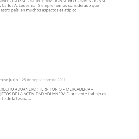
OMERCIALIZACIÓN INTERNACIONAL NO CONVENCIONAL
. Carlos A. Ledesma Siempre hemos considerado que
estro país, en muchos aspectos es atípico, ...
ercojuris
25 de septiembre de 2011
ERECHO ADUANERO : TERRITORIO – MERCADERÍA –
JETOS DE LA ACTIVIDAD ADUANERA El presente trabajo es
rte de la tesina ...