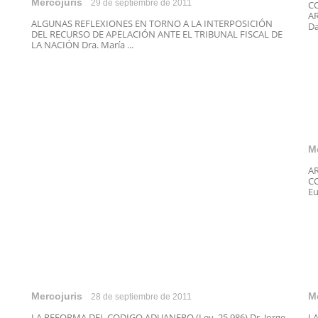
Mercojuris
29 de septiembre de 2011
C
AR
ALGUNAS REFLEXIONES EN TORNO A LA INTERPOSICIÓN
Da
DEL RECURSO DE APELACIÓN ANTE EL TRIBUNAL FISCAL DE
LA NACIÓN Dra. María ...
M
A
CO
Eu
Mercojuris
M
28 de septiembre de 2011
LA REFORMA DEL CODIGO ADUANERO (Ley 25.986) Dr. Jorge
LA