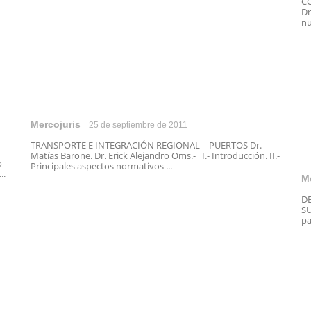
C
Dr
nu
Mercojuris
25 de septiembre de 2011
TRANSPORTE E INTEGRACIÓN REGIONAL – PUERTOS Dr.
Matías Barone. Dr. Erick Alejandro Oms.- I.- Introducción. II.-
o
Principales aspectos normativos ...
..
M
D
SU
pa