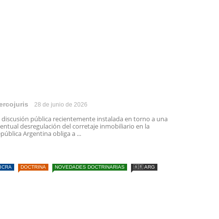
ercojuris
28 de junio de 2026
 discusión pública recientemente instalada en torno a una
entual desregulación del corretaje inmobiliario en la
pública Argentina obliga a ...
BCRA
DOCTRINA
NOVEDADES DOCTRINARIAS
🇦🇷 ARG