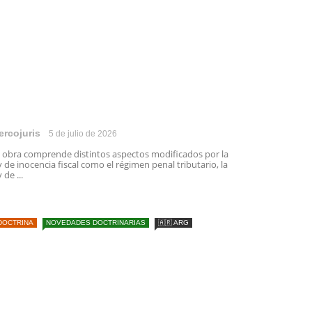
ercojuris
5 de julio de 2026
 obra comprende distintos aspectos modificados por la
y de inocencia fiscal como el régimen penal tributario, la
y de ...
DOCTRINA
NOVEDADES DOCTRINARIAS
🇦🇷 ARG