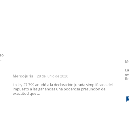
peo
,
M
La
ev
Mercojuris
28 de junio de 2026
Re
La ley 27.799 anudó a la declaración jurada simplificada del
impuesto a las ganancias una poderosa presunción de
exactitud que ...