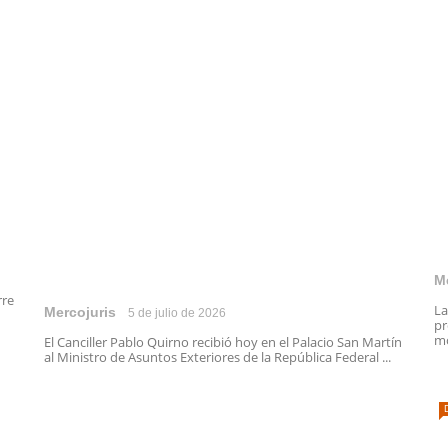
M
rre
La
Mercojuris
5 de julio de 2026
pr
mo
El Canciller Pablo Quirno recibió hoy en el Palacio San Martín
al Ministro de Asuntos Exteriores de la República Federal ...