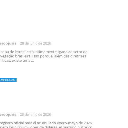
ercojuris
28 de junio de 2026
“sopa de letras” está intimamente ligada ao setor da
vegação brasileira. Isso porque, além das diretrizes
líticas, existe uma ...
EMPRESAS
ercojuris
28 de junio de 2026
 registro oficial para el acumulado enero-mayo de 2026
peró los 4.000 millones de dólares, el máximo histórico