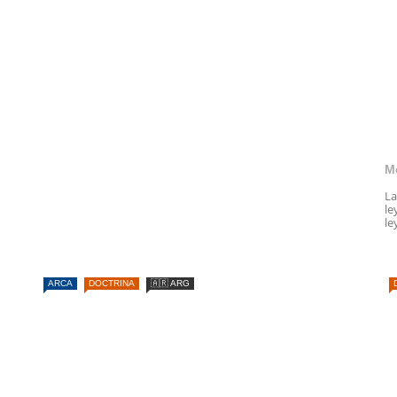
M
La
le
le
ARCA
DOCTRINA
🇦🇷 ARG