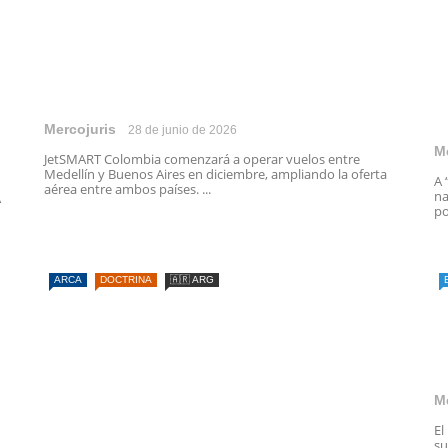
Mercojuris
28 de junio de 2026
M
JetSMART Colombia comenzará a operar vuelos entre
Medellín y Buenos Aires en diciembre, ampliando la oferta
A 
aérea entre ambos países. ...
na
A
po
ARCA
DOCTRINA
🇦🇷 ARG
M
El
su