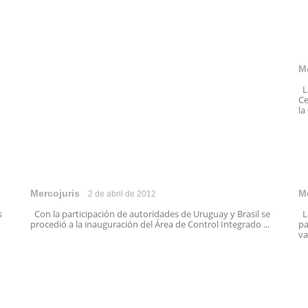
M
La
Ce
la
Mercojuris
M
2 de abril de 2012
s
Con la participación de autoridades de Uruguay y Brasil se
La
procedió a la inauguración del Área de Control Integrado ...
pa
va