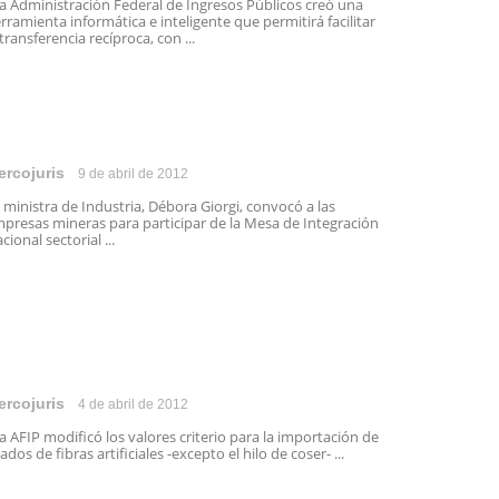
 Administración Federal de Ingresos Públicos creó una
rramienta informática e inteligente que permitirá facilitar
 transferencia recíproca, con ...
ercojuris
9 de abril de 2012
 ministra de Industria, Débora Giorgi, convocó a las
presas mineras para participar de la Mesa de Integración
cional sectorial ...
ercojuris
4 de abril de 2012
 AFIP modificó los valores criterio para la importación de
lados de fibras artificiales -excepto el hilo de coser- ...