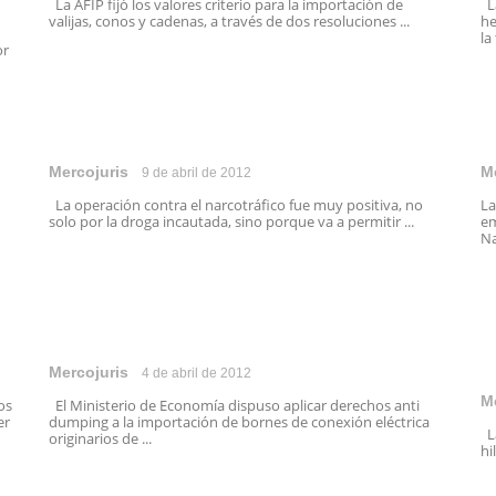
La AFIP fijó los valores criterio para la importación de
La
valijas, conos y cadenas, a través de dos resoluciones ...
he
la
or
Mercojuris
M
9 de abril de 2012
La operación contra el narcotráfico fue muy positiva, no
La
solo por la droga incautada, sino porque va a permitir ...
em
Na
Mercojuris
4 de abril de 2012
M
os
El Ministerio de Economía dispuso aplicar derechos anti
er
dumping a la importación de bornes de conexión eléctrica
La
originarios de ...
hi