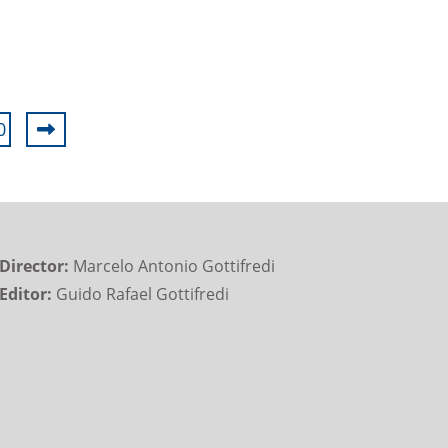
0
Director:
Marcelo Antonio Gottifredi
Editor:
Guido Rafael Gottifredi