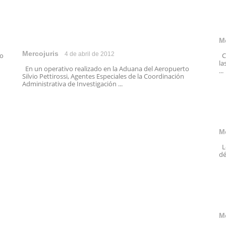
M
Mercojuris
4 de abril de 2012
io
Co
la
En un operativo realizado en la Aduana del Aeropuerto
...
Silvio Pettirossi, Agentes Especiales de la Coordinación
Administrativa de Investigación ...
M
Lo
dé
M