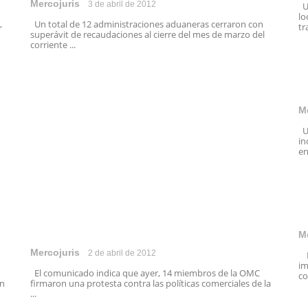
Mercojuris
3 de abril de 2012
Un
lo
,
Un total de 12 administraciones aduaneras cerraron con
tr
superávit de recaudaciones al cierre del mes de marzo del
corriente ...
M
Un
in
en 
M
Mercojuris
2 de abril de 2012
El
im
El comunicado indica que ayer, 14 miembros de la OMC
co
en
firmaron una protesta contra las políticas comerciales de la
...