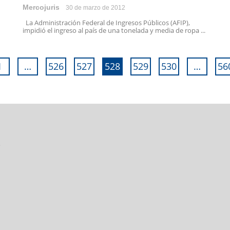
Mercojuris
30 de marzo de 2012
La Administración Federal de Ingresos Públicos (AFIP),
impidió el ingreso al país de una tonelada y media de ropa ...
1
…
526
527
528
529
530
…
56