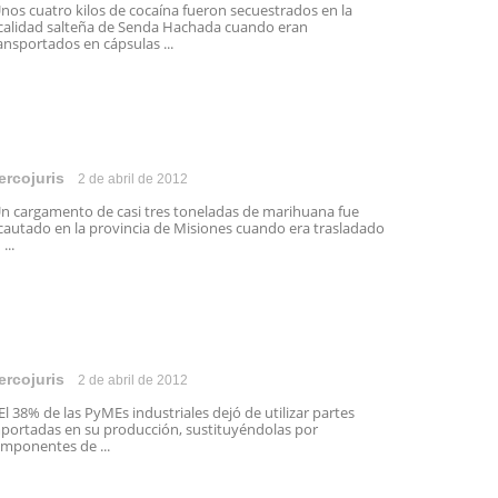
os cuatro kilos de cocaína fueron secuestrados en la
calidad salteña de Senda Hachada cuando eran
ansportados en cápsulas ...
ercojuris
2 de abril de 2012
 cargamento de casi tres toneladas de marihuana fue
cautado en la provincia de Misiones cuando era trasladado
...
ercojuris
2 de abril de 2012
 38% de las PyMEs industriales dejó de utilizar partes
portadas en su producción, sustituyéndolas por
mponentes de ...