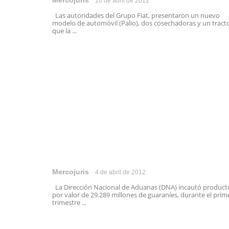
Mercojuris
10 de abril de 2012
Las autoridades del Grupo Fiat, presentaron un nuevo
modelo de automóvil (Palio), dos cosechadoras y un tract
que la ...
Mercojuris
4 de abril de 2012
La Dirección Nacional de Aduanas (DNA) incautó product
por valor de 29.289 millones de guaraníes, durante el prim
trimestre ...