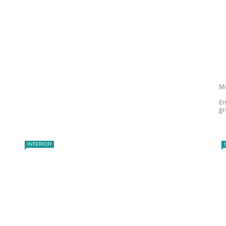
M
En
gr
INTERIOR