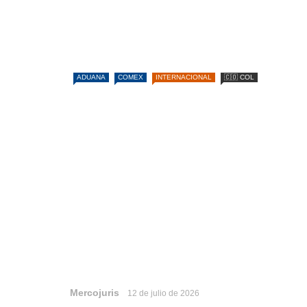
ADUANA
COMEX
INTERNACIONAL
🇨🇴 COL
Mercojuris
12 de julio de 2026