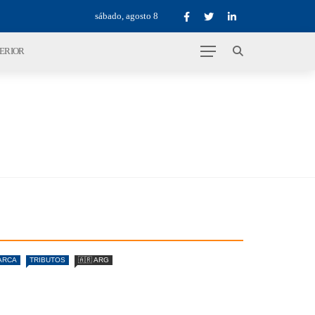
sábado, agosto 8
TERIOR
ARCA
TRIBUTOS
🇦🇷 ARG