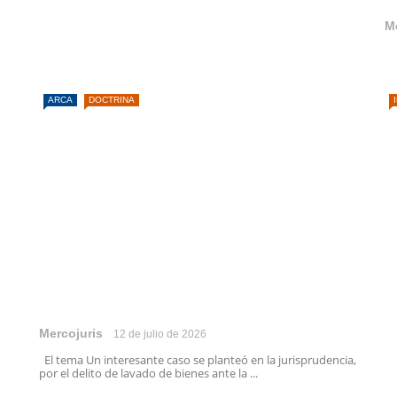
M
ARCA
DOCTRINA
Mercojuris
12 de julio de 2026
El tema Un interesante caso se planteó en la jurisprudencia,
por el delito de lavado de bienes ante la ...