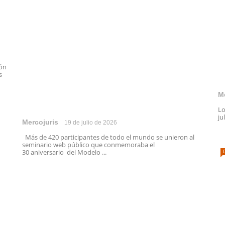
ión
s
M
Lo
ju
Mercojuris
19 de julio de 2026
Más de 420 participantes de todo el mundo se unieron al
seminario web público que conmemoraba el
30 aniversario del Modelo ...