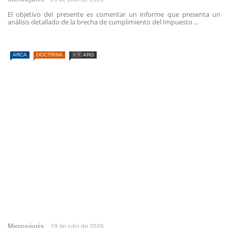
El objetivo del presente es comentar un informe que presenta un
análisis detallado de la brecha de cumplimiento del Impuesto ...
ARCA
DOCTRINA
🇦🇷 ARG
Mercojuris
19 de julio de 2026