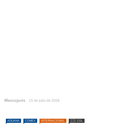
Mercojuris
15 de julio de 2026
ADUANA
COMEX
INTERNACIONAL
🇨🇴 COL