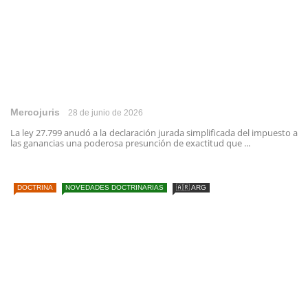
Mercojuris
28 de junio de 2026
La ley 27.799 anudó a la declaración jurada simplificada del impuesto a
las ganancias una poderosa presunción de exactitud que ...
DOCTRINA
NOVEDADES DOCTRINARIAS
🇦🇷 ARG