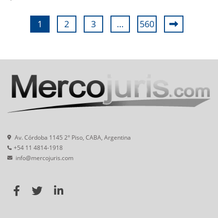
1
2
3
…
560
Av. Córdoba 1145 2° Piso, CABA, Argentina
+54 11 4814-1918
info@mercojuris.com