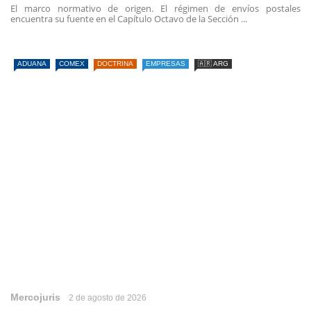
El marco normativo de origen. El régimen de envíos postales
encuentra su fuente en el Capítulo Octavo de la Sección ...
ADUANA
COMEX
DOCTRINA
EMPRESAS
🇦🇷 ARG
Mercojuris
2 de agosto de 2026