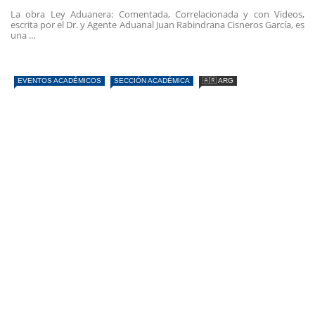
La obra Ley Aduanera: Comentada, Correlacionada y con Videos,
escrita por el Dr. y Agente Aduanal Juan Rabindrana Cisneros García, es
una ...
EVENTOS ACADÉMICOS
SECCIÓN ACADÉMICA
🇦🇷 ARG