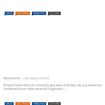
ARCA
DOCTRINA
TRIBUTOS
🇦🇷 ARG
Mercojuris
2 de agosto de 2026
El tema Tiene dicho la Corte ([1]) que ante el dictado de una sentencia
condenatoria en sede casatoria, la garantía ...
ARCA
DOCTRINA
TRIBUTOS
🇦🇷 ARG