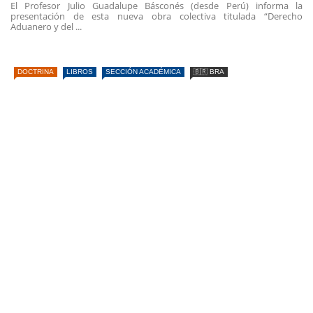
El Profesor Julio Guadalupe Básconés (desde Perú) informa la
presentación de esta nueva obra colectiva titulada “Derecho
Aduanero y del ...
DOCTRINA
LIBROS
SECCIÓN ACADÉMICA
🇧🇷 BRA