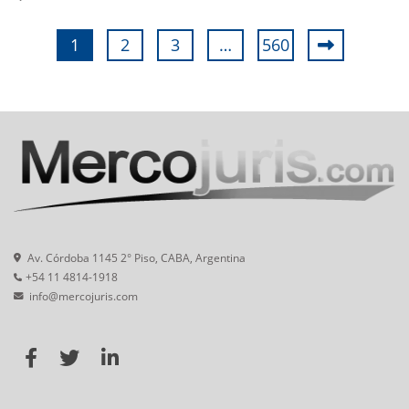
1
2
3
…
560
Av. Córdoba 1145 2° Piso, CABA, Argentina
+54 11 4814-1918
info@mercojuris.com