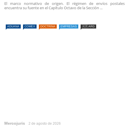
El marco normativo de origen. El régimen de envíos postales
encuentra su fuente en el Capítulo Octavo de la Sección ...
ADUANA
COMEX
DOCTRINA
EMPRESAS
🇦🇷 ARG
Mercojuris
2 de agosto de 2026