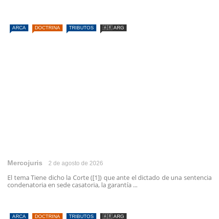
ARCA
DOCTRINA
TRIBUTOS
🇦🇷 ARG
Mercojuris
2 de agosto de 2026
El tema Tiene dicho la Corte ([1]) que ante el dictado de una sentencia
condenatoria en sede casatoria, la garantía ...
ARCA
DOCTRINA
TRIBUTOS
🇦🇷 ARG