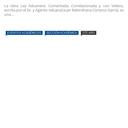
La obra Ley Aduanera: Comentada, Correlacionada y con Videos,
escrita por el Dr. y Agente Aduanal Juan Rabindrana Cisneros García, es
una ...
EVENTOS ACADÉMICOS
SECCIÓN ACADÉMICA
🇦🇷 ARG