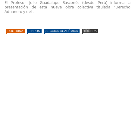
El Profesor Julio Guadalupe Básconés (desde Perú) informa la
presentación de esta nueva obra colectiva titulada “Derecho
Aduanero y del ...
DOCTRINA
LIBROS
SECCIÓN ACADÉMICA
🇧🇷 BRA