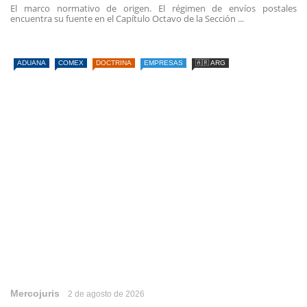
El marco normativo de origen. El régimen de envíos postales
encuentra su fuente en el Capítulo Octavo de la Sección ...
ADUANA
COMEX
DOCTRINA
EMPRESAS
🇦🇷 ARG
Mercojuris
2 de agosto de 2026