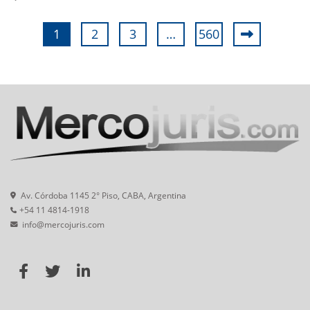
1
2
3
…
560
Av. Córdoba 1145 2° Piso, CABA, Argentina
+54 11 4814-1918
info@mercojuris.com