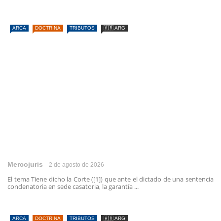
ARCA
DOCTRINA
TRIBUTOS
🇦🇷 ARG
Mercojuris
2 de agosto de 2026
El tema Tiene dicho la Corte ([1]) que ante el dictado de una sentencia
condenatoria en sede casatoria, la garantía ...
ARCA
DOCTRINA
TRIBUTOS
🇦🇷 ARG