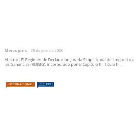
Mercojuris
26 de julio de 2026
Abstract El Régimen de Declaración Jurada Simplificada del Impuesto a
las Ganancias (RDJSIG), incorporado por el Capítulo III, Título II ...
INTERNACIONAL
🇪🇨 ECU