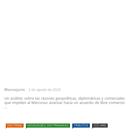
Mercojuris
2 de agosto de 2026
Un análisis sobre las razones geopolíticas, diplomáticas y comerciales
que impiden al Mercosur avanzar hacia un acuerdo de libre comercio
...
DOCTRINA
NOVEDADES DOCTRINARIAS
TRIBUTOS
🇦🇷 ARG