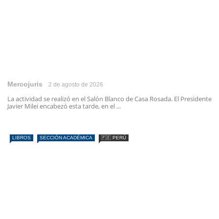
Mercojuris
2 de agosto de 2026
La actividad se realizó en el Salón Blanco de Casa Rosada. El Presidente
Javier Milei encabezó esta tarde, en el ...
LIBROS
SECCIÓN ACADÉMICA
🇵🇪 PERÚ