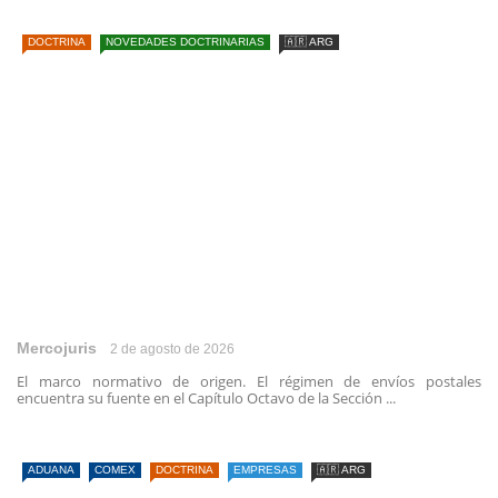
DOCTRINA
NOVEDADES DOCTRINARIAS
🇦🇷 ARG
Mercojuris
2 de agosto de 2026
El marco normativo de origen. El régimen de envíos postales
encuentra su fuente en el Capítulo Octavo de la Sección ...
ADUANA
COMEX
DOCTRINA
EMPRESAS
🇦🇷 ARG