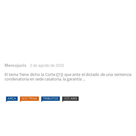
Mercojuris
2 de agosto de 2026
El tema Tiene dicho la Corte ([1]) que ante el dictado de una sentencia
condenatoria en sede casatoria, la garantía ...
ARCA
DOCTRINA
TRIBUTOS
🇦🇷 ARG