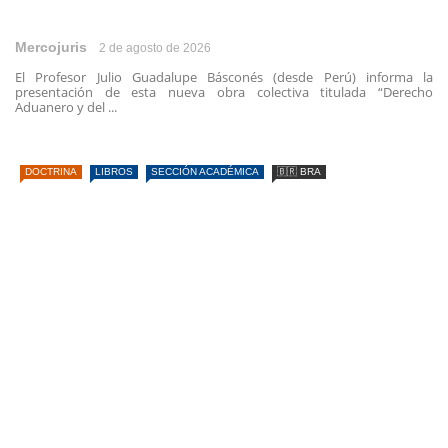
Mercojuris
2 de agosto de 2026
El Profesor Julio Guadalupe Básconés (desde Perú) informa la
presentación de esta nueva obra colectiva titulada “Derecho
Aduanero y del ...
DOCTRINA
LIBROS
SECCIÓN ACADÉMICA
🇧🇷 BRA