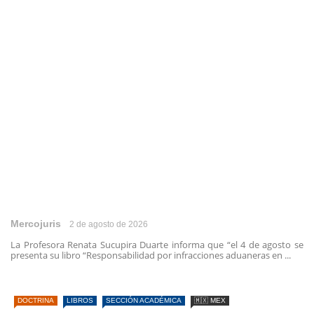
Mercojuris
2 de agosto de 2026
La Profesora Renata Sucupira Duarte informa que “el 4 de agosto se
presenta su libro “Responsabilidad por infracciones aduaneras en ...
DOCTRINA
LIBROS
SECCIÓN ACADÉMICA
🇲🇽 MEX