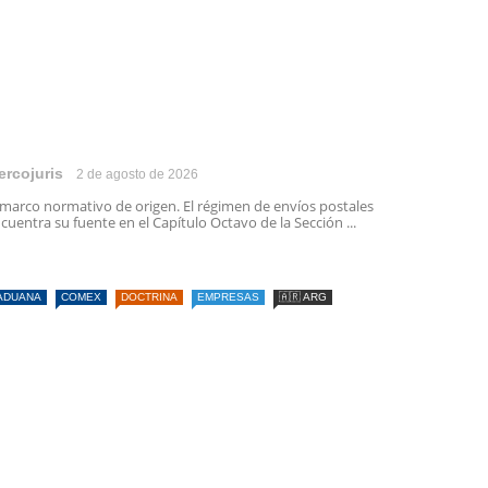
ercojuris
2 de agosto de 2026
 marco normativo de origen. El régimen de envíos postales
cuentra su fuente en el Capítulo Octavo de la Sección ...
ADUANA
COMEX
DOCTRINA
EMPRESAS
🇦🇷 ARG