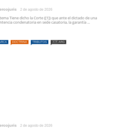
ercojuris
2 de agosto de 2026
 tema Tiene dicho la Corte ([1]) que ante el dictado de una
ntencia condenatoria en sede casatoria, la garantía ...
ARCA
DOCTRINA
TRIBUTOS
🇦🇷 ARG
ercojuris
2 de agosto de 2026