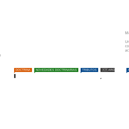
M
Un
co
ac
e
DOCTRINA
NOVEDADES DOCTRINARIAS
TRIBUTOS
🇦🇷 ARG