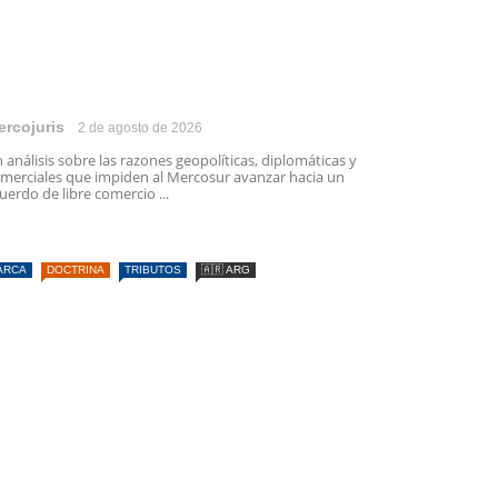
ercojuris
2 de agosto de 2026
 análisis sobre las razones geopolíticas, diplomáticas y
merciales que impiden al Mercosur avanzar hacia un
uerdo de libre comercio ...
ARCA
DOCTRINA
TRIBUTOS
🇦🇷 ARG