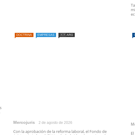
Ta
mi
ec
DOCTRINA
EMPRESAS
🇦🇷 ARG
s
a
Mercojuris
2 de agosto de 2026
M
Con la aprobación de la reforma laboral, el Fondo de
El