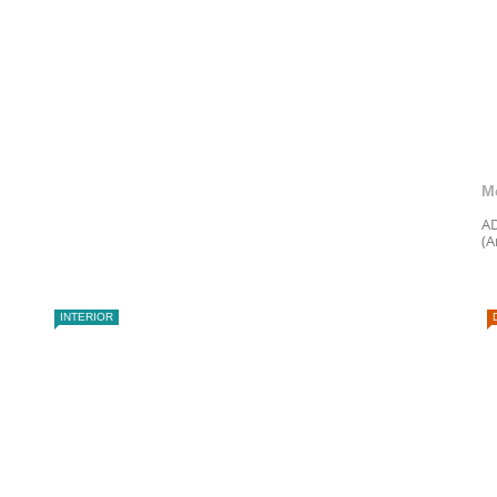
M
AD
(A
INTERIOR