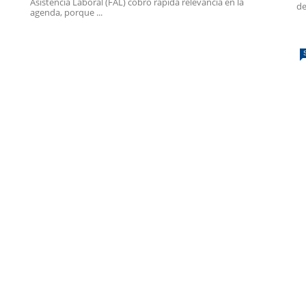
Asistencia Laboral (FAL) cobró rápida relevancia en la
de
agenda, porque ...