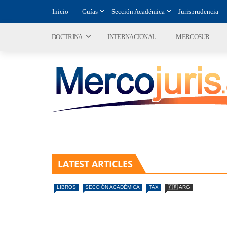
Inicio
Guías
Sección Académica
Jurisprudencia
DOCTRINA
INTERNACIONAL
MERCOSUR
LATEST ARTICLES
LIBROS
SECCIÓN ACADÉMICA
TAX
🇦🇷 ARG