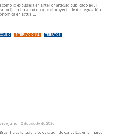
l como lo expusiera en anterior artículo publicado aquí
smo(1), ha trascendido que el proyecto de desregulación
onómica en actual ...
COMEX
INTERNACIONAL
TRIBUTOS
ercojuris
2 de agosto de 2026
 Brasil ha solicitado la celebración de consultas en el marco