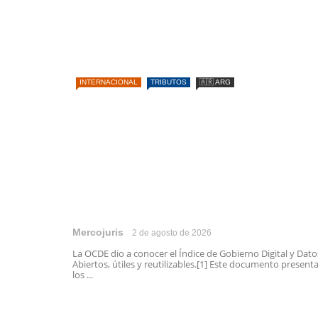
INTERNACIONAL
TRIBUTOS
🇦🇷 ARG
Mercojuris
2 de agosto de 2026
La OCDE dio a conocer el Índice de Gobierno Digital y Dato
Abiertos, útiles y reutilizables.[1] Este documento present
los ...