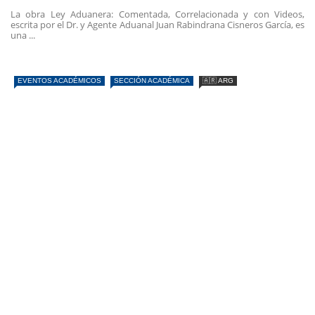
La obra Ley Aduanera: Comentada, Correlacionada y con Videos,
escrita por el Dr. y Agente Aduanal Juan Rabindrana Cisneros García, es
una ...
EVENTOS ACADÉMICOS
SECCIÓN ACADÉMICA
🇦🇷 ARG