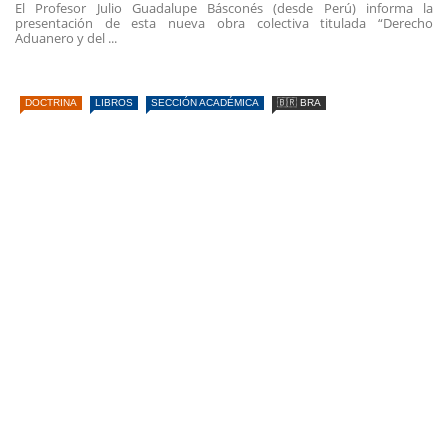
El Profesor Julio Guadalupe Básconés (desde Perú) informa la
presentación de esta nueva obra colectiva titulada “Derecho
Aduanero y del ...
DOCTRINA
LIBROS
SECCIÓN ACADÉMICA
🇧🇷 BRA