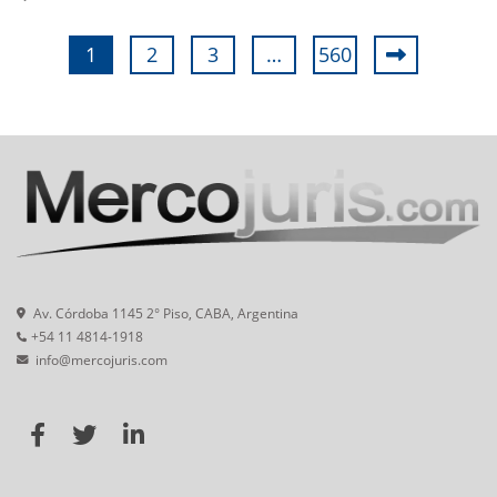
1
2
3
…
560
Av. Córdoba 1145 2° Piso, CABA, Argentina
+54 11 4814-1918
info@mercojuris.com