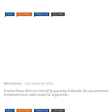
ARCA
DOCTRINA
TRIBUTOS
🇦🇷 ARG
Mercojuris
2 de agosto de 2026
El tema Tiene dicho la Corte ([1]) que ante el dictado de una sentencia
condenatoria en sede casatoria, la garantía ...
ARCA
DOCTRINA
TRIBUTOS
🇦🇷 ARG