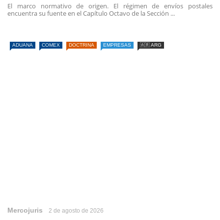
El marco normativo de origen. El régimen de envíos postales
encuentra su fuente en el Capítulo Octavo de la Sección ...
ADUANA
COMEX
DOCTRINA
EMPRESAS
🇦🇷 ARG
Mercojuris
2 de agosto de 2026