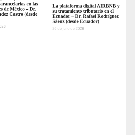
 arancelarias en las
La plataforma digital AIRBNB y
s de México – Dr.
su tratamiento tributario en el
dez Castro (desde
Ecuador – Dr. Rafael Rodríguez
Sáenz (desde Ecuador)
2026
26 de julio de 2026