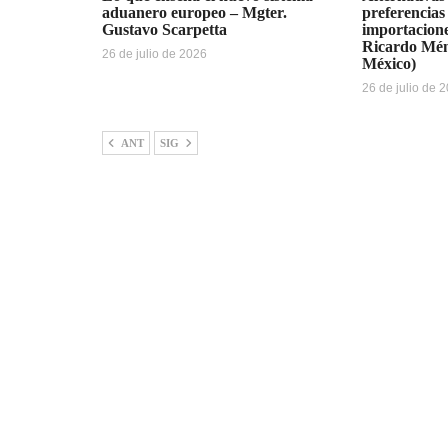
aduanero europeo – Mgter.
preferencias
Gustavo Scarpetta
importacione
Ricardo Mén
26 de julio de 2026
México)
26 de julio de 
ANT
SIG