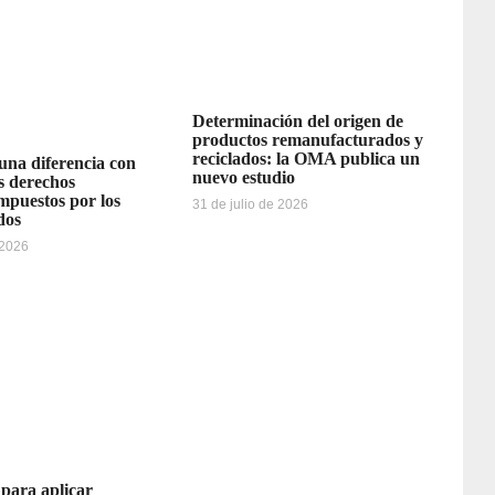
Determinación del origen de
productos remanufacturados y
reciclados: la OMA publica un
 una diferencia con
nuevo estudio
os derechos
impuestos por los
31 de julio de 2026
dos
 2026
 para aplicar