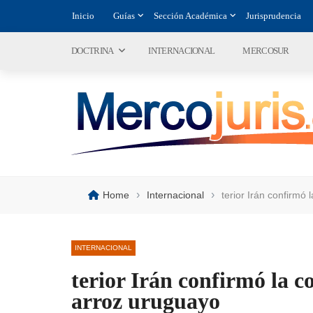
Inicio
Guías
Sección Académica
Jurisprudencia
DOCTRINA
INTERNACIONAL
MERCOSUR
›
›
Home
Internacional
terior Irán confirmó
INTERNACIONAL
terior Irán confirmó la 
arroz uruguayo