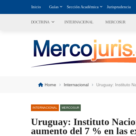
Inicio
Guías
Sección Académica
Jurisprudencia
DOCTRINA
INTERNACIONAL
MERCOSUR
›
›
Home
Internacional
Uruguay: Instituto 
INTERNACIONAL
MERCOSUR
Uruguay: Instituto Nacio
aumento del 7 % en las e