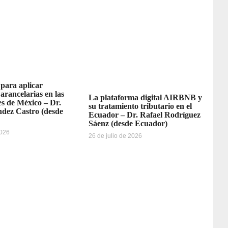
 para aplicar
 arancelarias en las
La plataforma digital AIRBNB y
s de México – Dr.
su tratamiento tributario en el
dez Castro (desde
Ecuador – Dr. Rafael Rodríguez
Sáenz (desde Ecuador)
2026
26 de julio de 2026