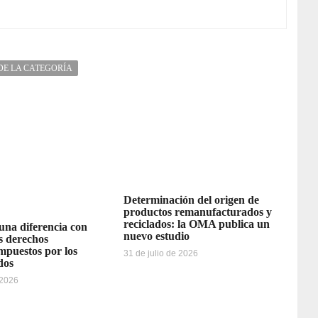
DE LA CATEGORÍA
Determinación del origen de
productos remanufacturados y
reciclados: la OMA publica un
 una diferencia con
nuevo estudio
os derechos
impuestos por los
31 de julio de 2026
dos
 2026