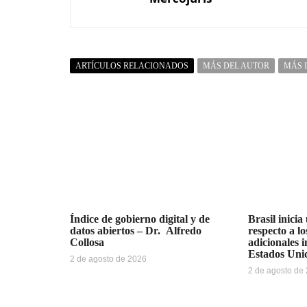
ARTÍCULOS RELACIONADOS
MÁS DEL AUTOR
MÁS 
Índice de gobierno digital y de
Brasil inicia
datos abiertos – Dr. Alfredo
respecto a l
Collosa
adicionales 
Estados Uni
2 de agosto de 2026
2 de agosto de