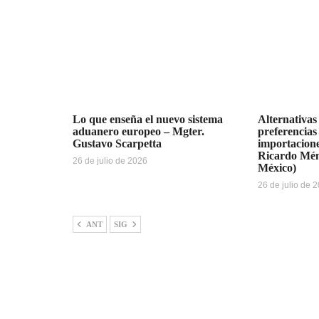
Lo que enseña el nuevo sistema
Alternativas
aduanero europeo – Mgter.
preferencias
Gustavo Scarpetta
importacione
Ricardo Mén
26 de julio de 2026
México)
26 de julio de 
ANT
SIG