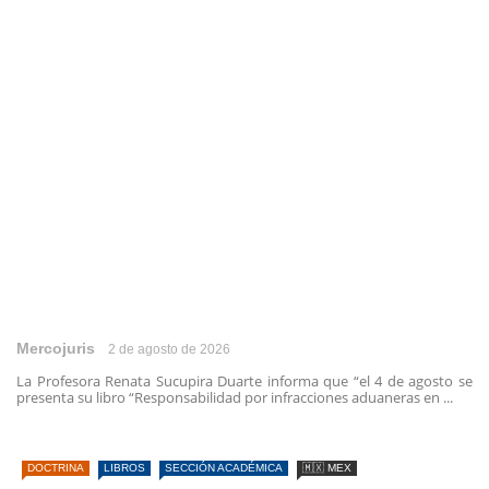
Mercojuris
2 de agosto de 2026
La Profesora Renata Sucupira Duarte informa que “el 4 de agosto se
presenta su libro “Responsabilidad por infracciones aduaneras en ...
DOCTRINA
LIBROS
SECCIÓN ACADÉMICA
🇲🇽 MEX