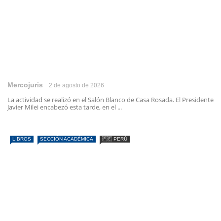
Mercojuris
2 de agosto de 2026
La actividad se realizó en el Salón Blanco de Casa Rosada. El Presidente
Javier Milei encabezó esta tarde, en el ...
LIBROS
SECCIÓN ACADÉMICA
🇵🇪 PERÚ