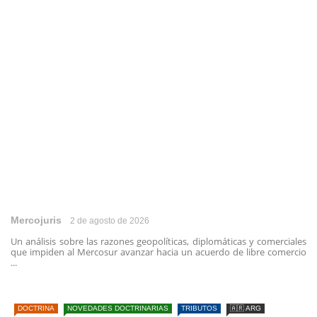
Mercojuris
2 de agosto de 2026
Un análisis sobre las razones geopolíticas, diplomáticas y comerciales
que impiden al Mercosur avanzar hacia un acuerdo de libre comercio
...
DOCTRINA
NOVEDADES DOCTRINARIAS
TRIBUTOS
🇦🇷 ARG