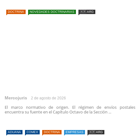
DOCTRINA
NOVEDADES DOCTRINARIAS
🇦🇷 ARG
Mercojuris
2 de agosto de 2026
El marco normativo de origen. El régimen de envíos postales
encuentra su fuente en el Capítulo Octavo de la Sección ...
ADUANA
COMEX
DOCTRINA
EMPRESAS
🇦🇷 ARG