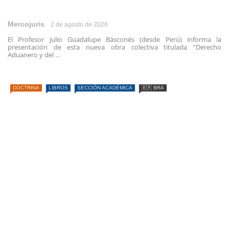
Mercojuris
2 de agosto de 2026
El Profesor Julio Guadalupe Básconés (desde Perú) informa la
presentación de esta nueva obra colectiva titulada “Derecho
Aduanero y del ...
DOCTRINA
LIBROS
SECCIÓN ACADÉMICA
🇧🇷 BRA