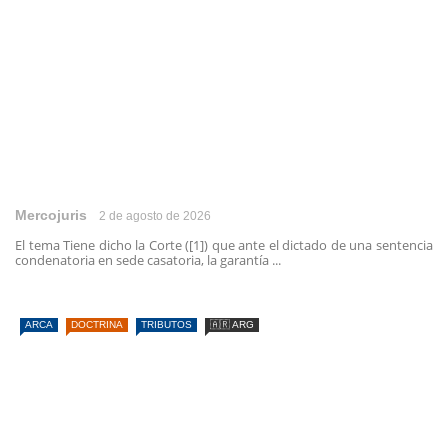
Mercojuris
2 de agosto de 2026
El tema Tiene dicho la Corte ([1]) que ante el dictado de una sentencia
condenatoria en sede casatoria, la garantía ...
ARCA
DOCTRINA
TRIBUTOS
🇦🇷 ARG