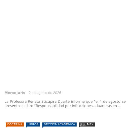
Mercojuris
2 de agosto de 2026
La Profesora Renata Sucupira Duarte informa que “el 4 de agosto se
presenta su libro “Responsabilidad por infracciones aduaneras en ...
DOCTRINA
LIBROS
SECCIÓN ACADÉMICA
🇲🇽 MEX