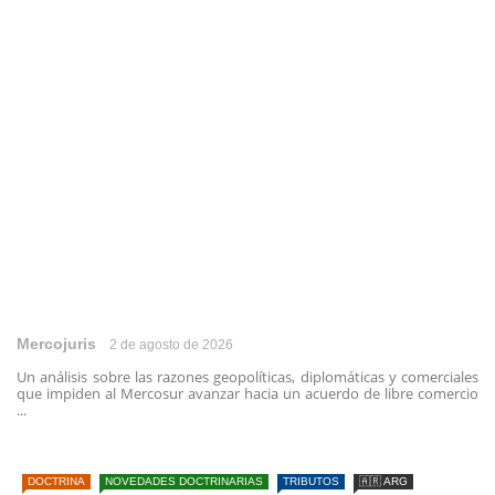
Mercojuris
2 de agosto de 2026
Un análisis sobre las razones geopolíticas, diplomáticas y comerciales
que impiden al Mercosur avanzar hacia un acuerdo de libre comercio
...
DOCTRINA
NOVEDADES DOCTRINARIAS
TRIBUTOS
🇦🇷 ARG