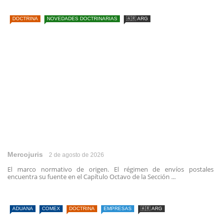
DOCTRINA
NOVEDADES DOCTRINARIAS
🇦🇷 ARG
Mercojuris
2 de agosto de 2026
El marco normativo de origen. El régimen de envíos postales
encuentra su fuente en el Capítulo Octavo de la Sección ...
ADUANA
COMEX
DOCTRINA
EMPRESAS
🇦🇷 ARG