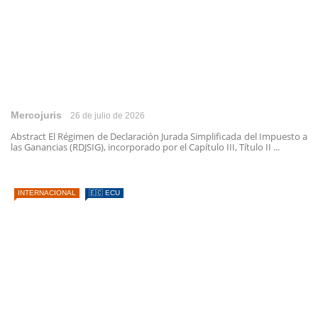
Mercojuris
26 de julio de 2026
Abstract El Régimen de Declaración Jurada Simplificada del Impuesto a
las Ganancias (RDJSIG), incorporado por el Capítulo III, Título II ...
INTERNACIONAL
🇪🇨 ECU