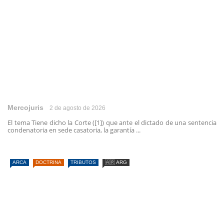
Mercojuris
2 de agosto de 2026
El tema Tiene dicho la Corte ([1]) que ante el dictado de una sentencia
condenatoria en sede casatoria, la garantía ...
ARCA
DOCTRINA
TRIBUTOS
🇦🇷 ARG