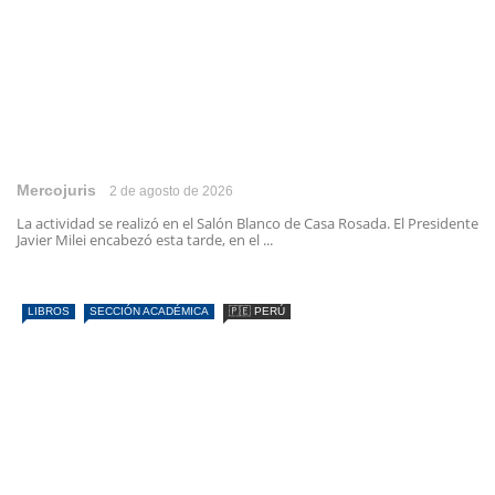
Mercojuris
2 de agosto de 2026
La actividad se realizó en el Salón Blanco de Casa Rosada. El Presidente
Javier Milei encabezó esta tarde, en el ...
LIBROS
SECCIÓN ACADÉMICA
🇵🇪 PERÚ