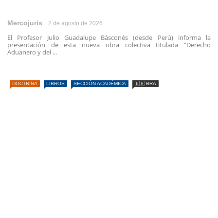
Mercojuris
2 de agosto de 2026
El Profesor Julio Guadalupe Básconés (desde Perú) informa la
presentación de esta nueva obra colectiva titulada “Derecho
Aduanero y del ...
DOCTRINA
LIBROS
SECCIÓN ACADÉMICA
🇧🇷 BRA