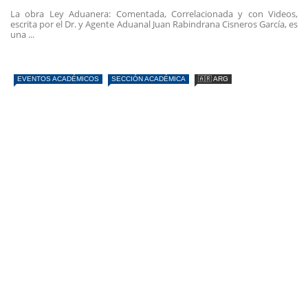
La obra Ley Aduanera: Comentada, Correlacionada y con Videos,
escrita por el Dr. y Agente Aduanal Juan Rabindrana Cisneros García, es
una ...
EVENTOS ACADÉMICOS
SECCIÓN ACADÉMICA
🇦🇷 ARG