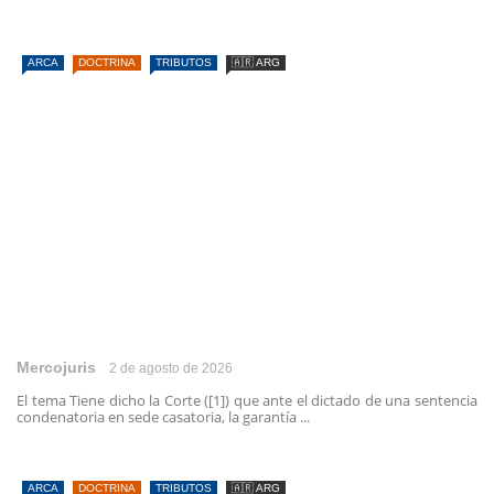
ARCA
DOCTRINA
TRIBUTOS
🇦🇷 ARG
Mercojuris
2 de agosto de 2026
El tema Tiene dicho la Corte ([1]) que ante el dictado de una sentencia
condenatoria en sede casatoria, la garantía ...
ARCA
DOCTRINA
TRIBUTOS
🇦🇷 ARG