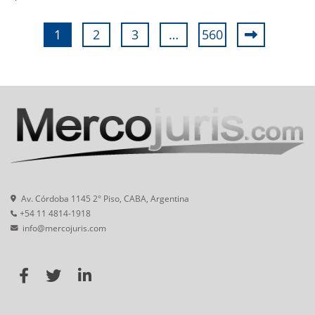
1
2
3
…
560
Av. Córdoba 1145 2° Piso, CABA, Argentina
+54 11 4814-1918
info@mercojuris.com