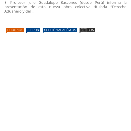
El Profesor Julio Guadalupe Básconés (desde Perú) informa la
presentación de esta nueva obra colectiva titulada “Derecho
Aduanero y del ...
DOCTRINA
LIBROS
SECCIÓN ACADÉMICA
🇧🇷 BRA