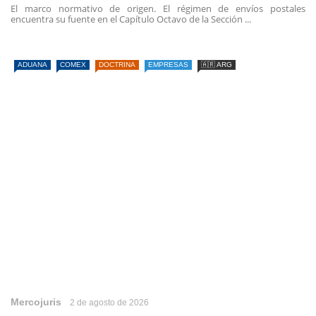
El marco normativo de origen. El régimen de envíos postales
encuentra su fuente en el Capítulo Octavo de la Sección ...
ADUANA
COMEX
DOCTRINA
EMPRESAS
🇦🇷 ARG
Mercojuris
2 de agosto de 2026