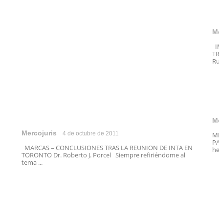
M
I
TR
Ru
M
Mercojuris
4 de octubre de 2011
M
PA
MARCAS – CONCLUSIONES TRAS LA REUNION DE INTA EN
he
TORONTO Dr. Roberto J. Porcel Siempre refiriéndome al
tema ...