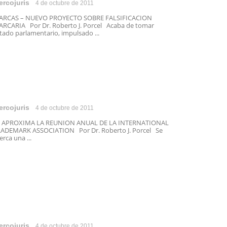
ercojuris
4 de octubre de 2011
ARCAS – NUEVO PROYECTO SOBRE FALSIFICACION
RCARIA Por Dr. Roberto J. Porcel Acaba de tomar
tado parlamentario, impulsado ...
ercojuris
4 de octubre de 2011
E APROXIMA LA REUNION ANUAL DE LA INTERNATIONAL
ADEMARK ASSOCIATION Por Dr. Roberto J. Porcel Se
erca una ...
ercojuris
4 de octubre de 2011