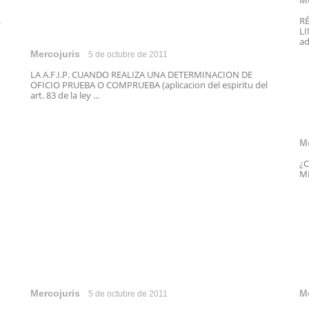
M
.
R
LI
ad
Mercojuris
5 de octubre de 2011
LA A.F.I.P. CUANDO REALIZA UNA DETERMINACION DE
OFICIO PRUEBA O COMPRUEBA (aplicacion del espiritu del
art. 83 de la ley ...
M
¿
ME
Mercojuris
M
5 de octubre de 2011