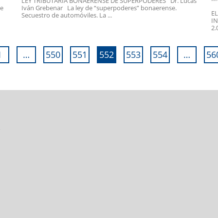
LEY TRIBUTARIA BONAERENSE DE SUPERPODERES Dr. Lucas
se
Iván Grebenar La ley de “superpoderes” bonaerense.
E
Secuestro de automóviles. La ...
I
2.
1
…
550
551
552
553
554
…
56