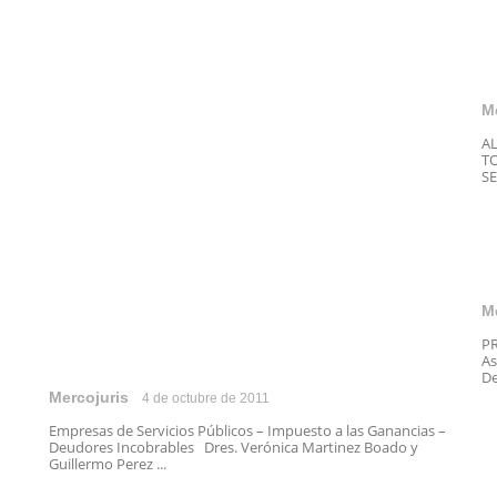
M
A
T
SE
M
PR
As
De
Mercojuris
4 de octubre de 2011
Empresas de Servicios Públicos – Impuesto a las Ganancias –
Deudores Incobrables Dres. Verónica Martinez Boado y
Guillermo Perez ...