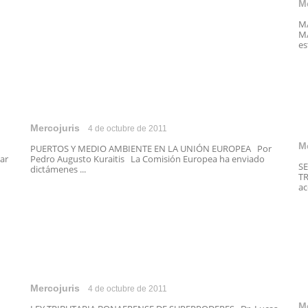
M
M
MA
es
Mercojuris
4 de octubre de 2011
M
PUERTOS Y MEDIO AMBIENTE EN LA UNIÓN EUROPEA Por
ar
Pedro Augusto Kuraitis La Comisión Europea ha enviado
S
dictámenes ...
TR
ac
Mercojuris
4 de octubre de 2011
M