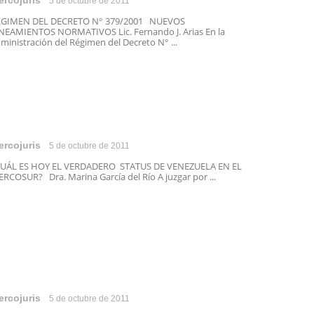
ercojuris
5 de octubre de 2011
ÉGIMEN DEL DECRETO N° 379/2001 NUEVOS
NEAMIENTOS NORMATIVOS Lic. Fernando J. Arias En la
ministración del Régimen del Decreto N° ...
ercojuris
5 de octubre de 2011
CUÁL ES HOY EL VERDADERO STATUS DE VENEZUELA EN EL
RCOSUR? Dra. Marina García del Río A juzgar por ...
ercojuris
5 de octubre de 2011