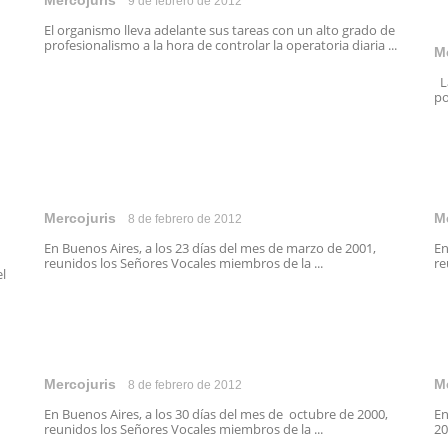
Mercojuris
9 de febrero de 2012
El organismo lleva adelante sus tareas con un alto grado de
profesionalismo a la hora de controlar la operatoria diaria ...
M
La
po
Mercojuris
M
8 de febrero de 2012
En Buenos Aires, a los 23 días del mes de marzo de 2001,
En
reunidos los Señores Vocales miembros de la ...
re
l
Mercojuris
M
8 de febrero de 2012
En Buenos Aires, a los 30 días del mes de octubre de 2000,
En
reunidos los Señores Vocales miembros de la ...
20