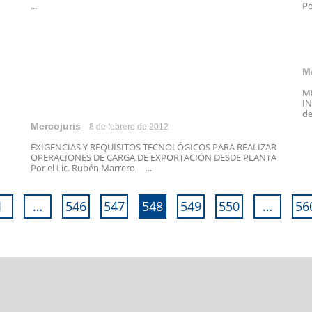
...
Po
M
ME
IN
de
Mercojuris
8 de febrero de 2012
EXIGENCIAS Y REQUISITOS TECNOLÓGICOS PARA REALIZAR
OPERACIONES DE CARGA DE EXPORTACIÓN DESDE PLANTA
Por el Lic. Rubén Marrero ...
1
…
546
547
548
549
550
…
56