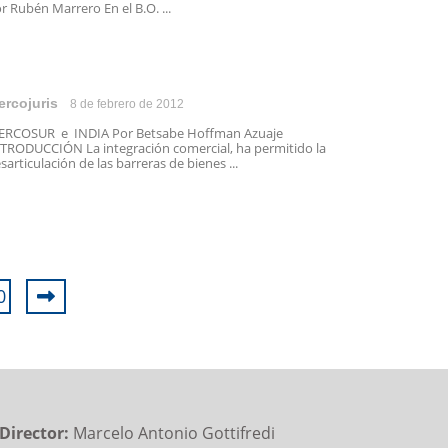
r Rubén Marrero En el B.O. ...
ercojuris
8 de febrero de 2012
RCOSUR e INDIA Por Betsabe Hoffman Azuaje
TRODUCCIÓN La integración comercial, ha permitido la
sarticulación de las barreras de bienes ...
0
Director:
Marcelo Antonio Gottifredi