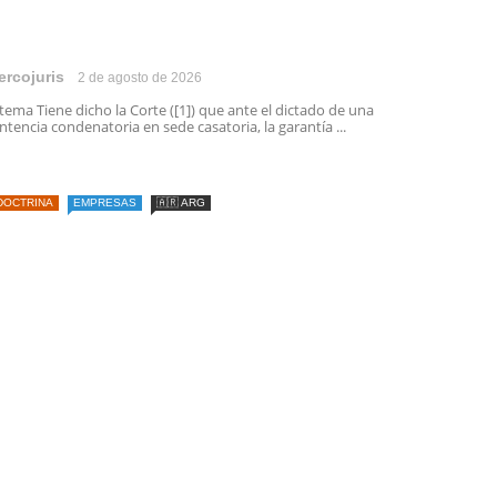
ercojuris
2 de agosto de 2026
 tema Tiene dicho la Corte ([1]) que ante el dictado de una
ntencia condenatoria en sede casatoria, la garantía ...
DOCTRINA
EMPRESAS
🇦🇷 ARG