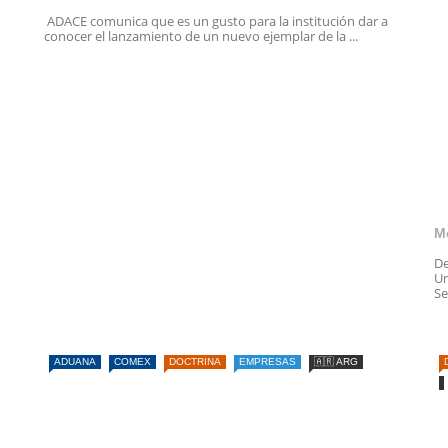
ADACE comunica que es un gusto para la institución dar a
conocer el lanzamiento de un nuevo ejemplar de la ...
M
De
Un
Se
ADUANA
COMEX
DOCTRINA
EMPRESAS
🇦🇷 ARG