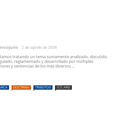
ercojuris
2 de agosto de 2026
tamos tratando un tema sumamente analizado, discutido,
gulado, reglamentado y desarrollado por múltiples
tores y sentencias de los mas diversos ...
ARCA
DOCTRINA
TRIBUTOS
🇦🇷 ARG