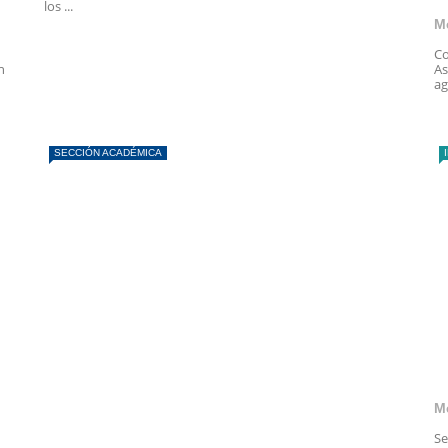
los ...
M
Co
n
As
ag
SECCIÓN ACADÉMICA
M
Se