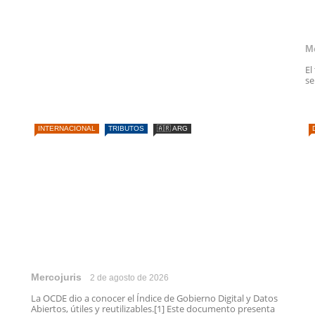
M
El
se
INTERNACIONAL
TRIBUTOS
🇦🇷 ARG
Mercojuris
2 de agosto de 2026
La OCDE dio a conocer el Índice de Gobierno Digital y Datos
Abiertos, útiles y reutilizables.[1] Este documento presenta