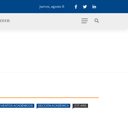
jueves, agosto 6
TERIOR
EVENTOS ACADÉMICOS
SECCIÓN ACADÉMICA
🇦🇷 ARG