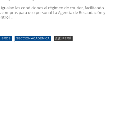
 igualan las condiciones al régimen de courier, facilitando
s compras para uso personal La Agencia de Recaudación y
ntrol ...
LIBROS
SECCIÓN ACADÉMICA
🇵🇪 PERÚ