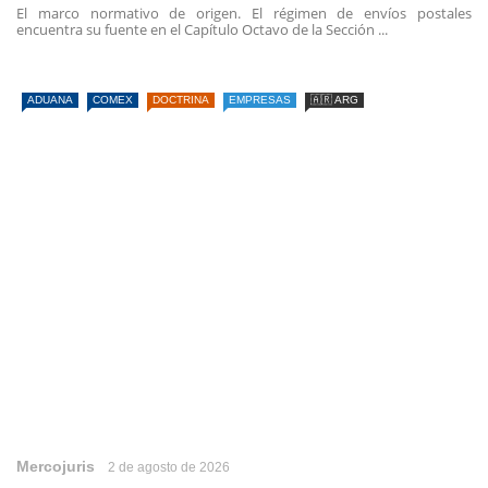
El marco normativo de origen. El régimen de envíos postales
encuentra su fuente en el Capítulo Octavo de la Sección ...
ADUANA
COMEX
DOCTRINA
EMPRESAS
🇦🇷 ARG
Mercojuris
2 de agosto de 2026