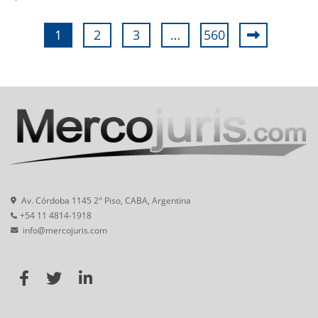
1
2
3
…
560
Av. Córdoba 1145 2° Piso, CABA, Argentina
+54 11 4814-1918
info@mercojuris.com