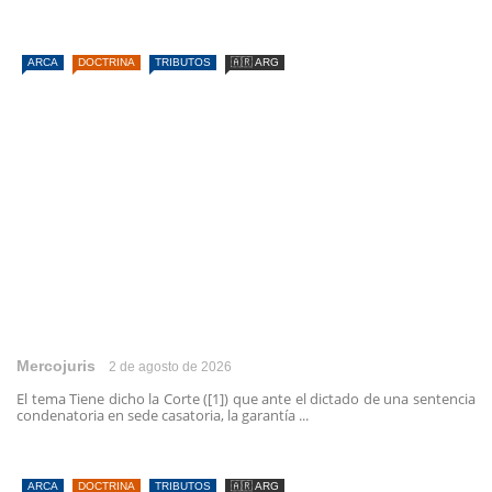
ARCA
DOCTRINA
TRIBUTOS
🇦🇷 ARG
Mercojuris
2 de agosto de 2026
El tema Tiene dicho la Corte ([1]) que ante el dictado de una sentencia
condenatoria en sede casatoria, la garantía ...
ARCA
DOCTRINA
TRIBUTOS
🇦🇷 ARG