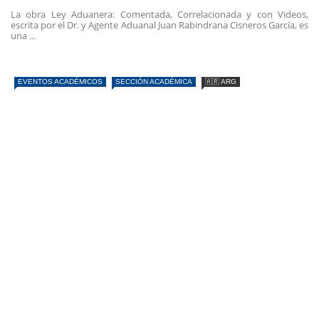
La obra Ley Aduanera: Comentada, Correlacionada y con Videos,
escrita por el Dr. y Agente Aduanal Juan Rabindrana Cisneros García, es
una ...
EVENTOS ACADÉMICOS
SECCIÓN ACADÉMICA
🇦🇷 ARG