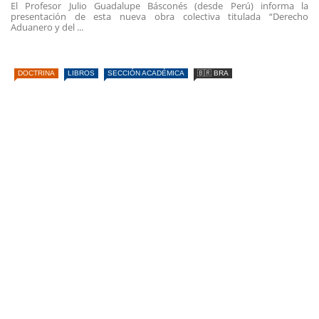
El Profesor Julio Guadalupe Básconés (desde Perú) informa la
presentación de esta nueva obra colectiva titulada “Derecho
Aduanero y del ...
DOCTRINA
LIBROS
SECCIÓN ACADÉMICA
🇧🇷 BRA