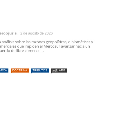
ercojuris
2 de agosto de 2026
 análisis sobre las razones geopolíticas, diplomáticas y
merciales que impiden al Mercosur avanzar hacia un
uerdo de libre comercio ...
ARCA
DOCTRINA
TRIBUTOS
🇦🇷 ARG