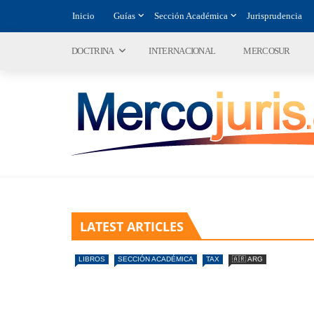
Inicio
Guías
Sección Académica
Jurisprudencia
DOCTRINA
INTERNACIONAL
MERCOSUR
LATEST ARTICLES
LIBROS
SECCIÓN ACADÉMICA
TAX
🇦🇷 ARG