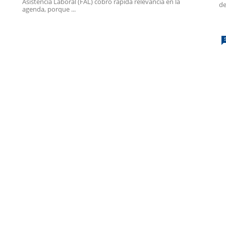
Asistencia Laboral (FAL) cobró rápida relevancia en la
de
agenda, porque ...