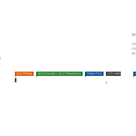
M
Un
co
ac
e
DOCTRINA
NOVEDADES DOCTRINARIAS
TRIBUTOS
🇦🇷 ARG