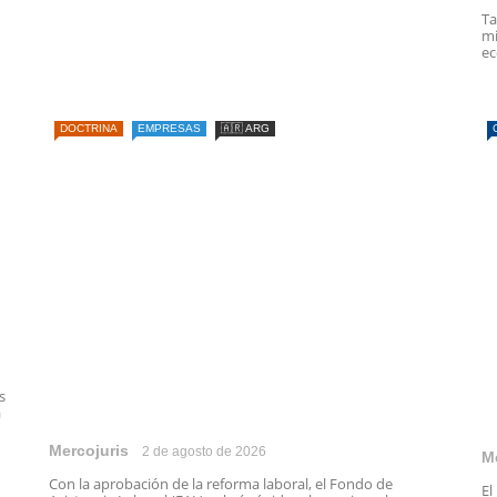
Ta
mi
ec
DOCTRINA
EMPRESAS
🇦🇷 ARG
s
a
Mercojuris
2 de agosto de 2026
M
Con la aprobación de la reforma laboral, el Fondo de
El