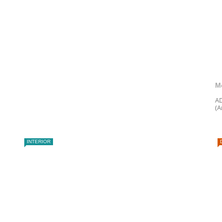
M
AD
(A
INTERIOR