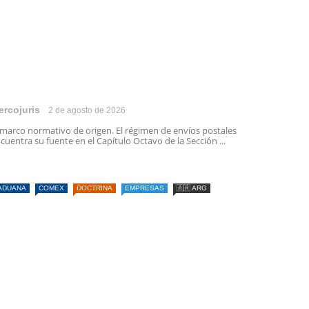
ercojuris
2 de agosto de 2026
 marco normativo de origen. El régimen de envíos postales
cuentra su fuente en el Capítulo Octavo de la Sección ...
ADUANA
COMEX
DOCTRINA
EMPRESAS
🇦🇷 ARG