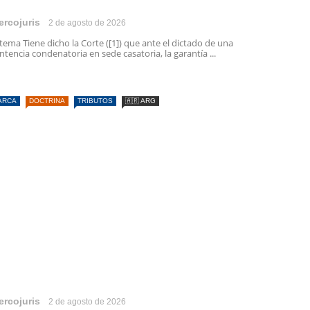
ercojuris
2 de agosto de 2026
 tema Tiene dicho la Corte ([1]) que ante el dictado de una
ntencia condenatoria en sede casatoria, la garantía ...
ARCA
DOCTRINA
TRIBUTOS
🇦🇷 ARG
ercojuris
2 de agosto de 2026