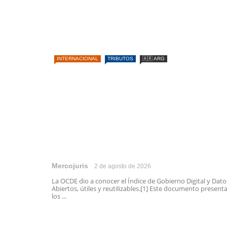
INTERNACIONAL
TRIBUTOS
🇦🇷 ARG
Mercojuris
2 de agosto de 2026
La OCDE dio a conocer el Índice de Gobierno Digital y Dato
Abiertos, útiles y reutilizables.[1] Este documento present
los ...