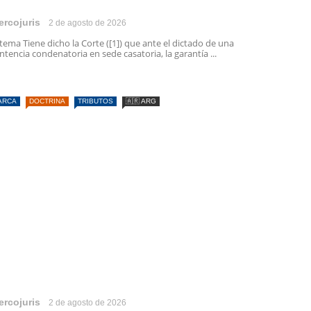
ercojuris
2 de agosto de 2026
 tema Tiene dicho la Corte ([1]) que ante el dictado de una
ntencia condenatoria en sede casatoria, la garantía ...
ARCA
DOCTRINA
TRIBUTOS
🇦🇷 ARG
ercojuris
2 de agosto de 2026