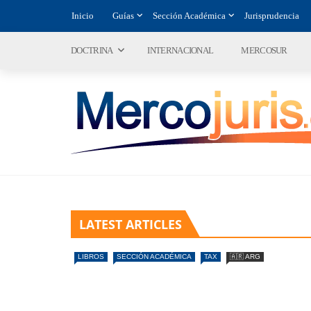
Inicio
Guías
Sección Académica
Jurisprudencia
DOCTRINA
INTERNACIONAL
MERCOSUR
LATEST ARTICLES
LIBROS
SECCIÓN ACADÉMICA
TAX
🇦🇷 ARG