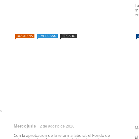
Ta
mi
ec
DOCTRINA
EMPRESAS
🇦🇷 ARG
s
a
Mercojuris
2 de agosto de 2026
M
Con la aprobación de la reforma laboral, el Fondo de
El