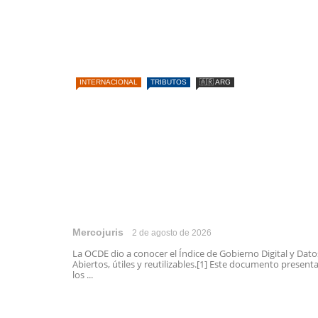
INTERNACIONAL
TRIBUTOS
🇦🇷 ARG
Mercojuris
2 de agosto de 2026
La OCDE dio a conocer el Índice de Gobierno Digital y Dato
Abiertos, útiles y reutilizables.[1] Este documento present
los ...