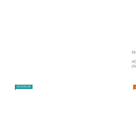
M
AD
(A
INTERIOR