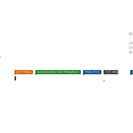
M
Un
co
ac
e
DOCTRINA
NOVEDADES DOCTRINARIAS
TRIBUTOS
🇦🇷 ARG