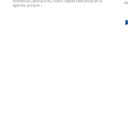
Asistencia Laboral (FAL) cobró rápida relevancia en la
de
agenda, porque ...