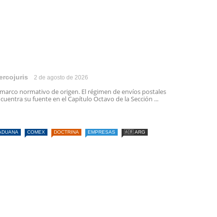
ercojuris
2 de agosto de 2026
 marco normativo de origen. El régimen de envíos postales
cuentra su fuente en el Capítulo Octavo de la Sección ...
ADUANA
COMEX
DOCTRINA
EMPRESAS
🇦🇷 ARG