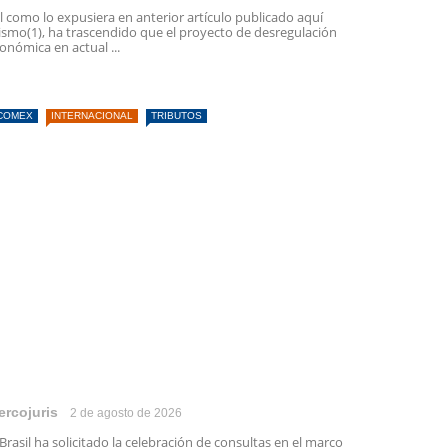
l como lo expusiera en anterior artículo publicado aquí
smo(1), ha trascendido que el proyecto de desregulación
onómica en actual ...
COMEX
INTERNACIONAL
TRIBUTOS
ercojuris
2 de agosto de 2026
 Brasil ha solicitado la celebración de consultas en el marco