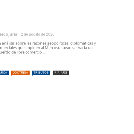
ercojuris
2 de agosto de 2026
 análisis sobre las razones geopolíticas, diplomáticas y
merciales que impiden al Mercosur avanzar hacia un
uerdo de libre comercio ...
ARCA
DOCTRINA
TRIBUTOS
🇦🇷 ARG