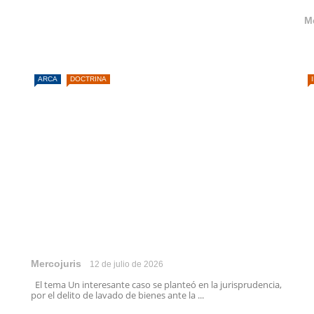
M
ARCA
DOCTRINA
Mercojuris
12 de julio de 2026
El tema Un interesante caso se planteó en la jurisprudencia,
por el delito de lavado de bienes ante la ...