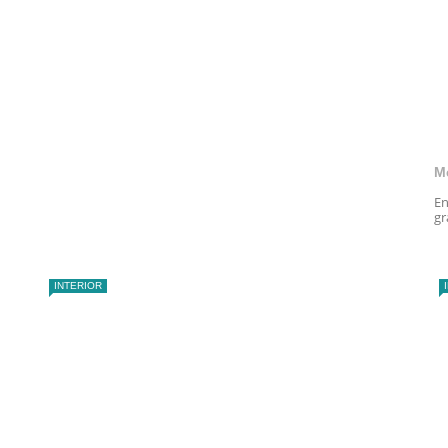
M
En
gr
INTERIOR