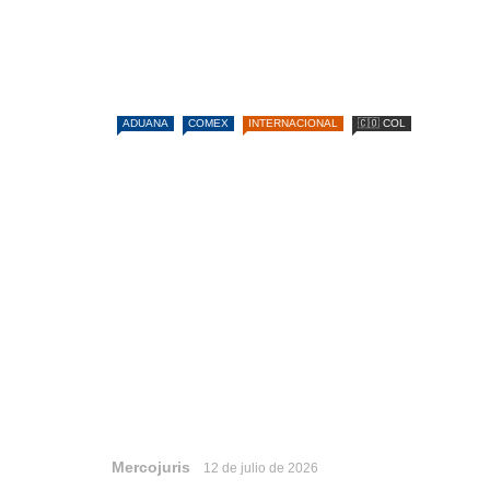
ADUANA
COMEX
INTERNACIONAL
🇨🇴 COL
Mercojuris
12 de julio de 2026