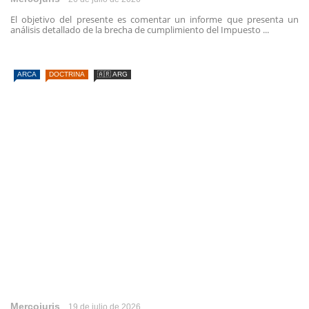
El objetivo del presente es comentar un informe que presenta un
análisis detallado de la brecha de cumplimiento del Impuesto ...
ARCA
DOCTRINA
🇦🇷 ARG
Mercojuris
19 de julio de 2026