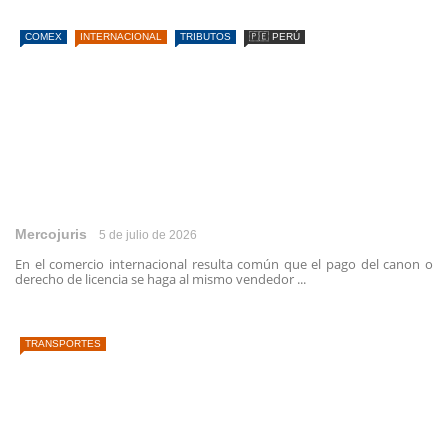
COMEX
INTERNACIONAL
TRIBUTOS
🇵🇪 PERÚ
Mercojuris
5 de julio de 2026
En el comercio internacional resulta común que el pago del canon o
derecho de licencia se haga al mismo vendedor ...
TRANSPORTES