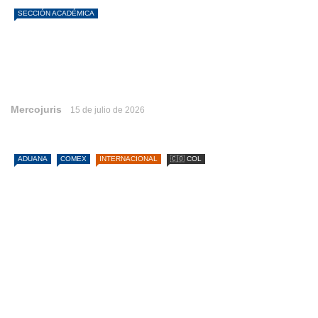
SECCIÓN ACADÉMICA
Mercojuris
15 de julio de 2026
ADUANA
COMEX
INTERNACIONAL
🇨🇴 COL