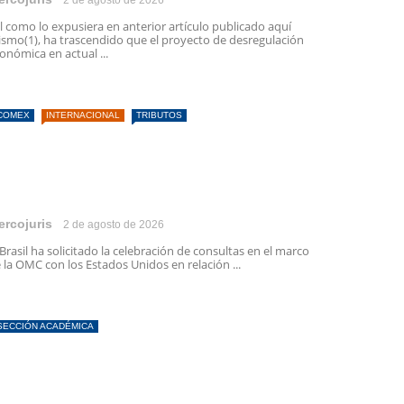
2 de agosto de 2026
l como lo expusiera en anterior artículo publicado aquí
smo(1), ha trascendido que el proyecto de desregulación
onómica en actual ...
COMEX
INTERNACIONAL
TRIBUTOS
ercojuris
2 de agosto de 2026
 Brasil ha solicitado la celebración de consultas en el marco
 la OMC con los Estados Unidos en relación ...
SECCIÓN ACADÉMICA