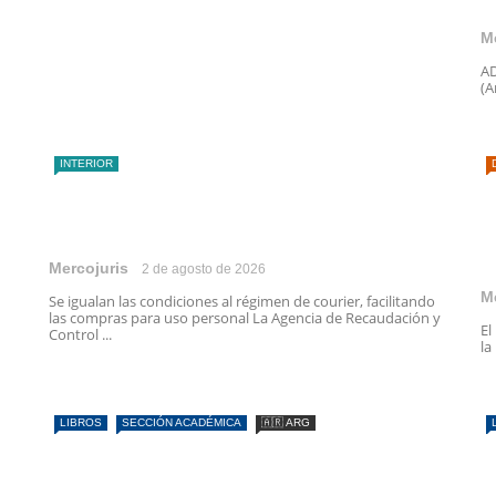
M
AD
(A
INTERIOR
Mercojuris
2 de agosto de 2026
M
Se igualan las condiciones al régimen de courier, facilitando
las compras para uso personal La Agencia de Recaudación y
El
Control ...
la
LIBROS
SECCIÓN ACADÉMICA
🇦🇷 ARG