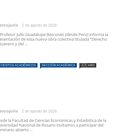
ercojuris
2 de agosto de 2026
 Profesor Julio Guadalupe Básconés (desde Perú) informa la
esentación de esta nueva obra colectiva titulada “Derecho
uanero y del ...
EVENTOS ACADÉMICOS
SECCIÓN ACADÉMICA
🇦🇷 ARG
ercojuris
2 de agosto de 2026
sde la Facultad de Ciencias Económicas y Estadística de la
iversidad Nacional de Rosario invitamos a participar del
minario abierto ...