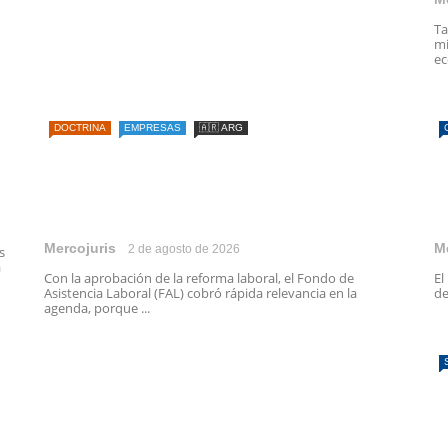
Ta
mi
ec
DOCTRINA
EMPRESAS
🇦🇷 ARG
Mercojuris
M
2 de agosto de 2026
s
a
Con la aprobación de la reforma laboral, el Fondo de
El
Asistencia Laboral (FAL) cobró rápida relevancia en la
de
agenda, porque ...