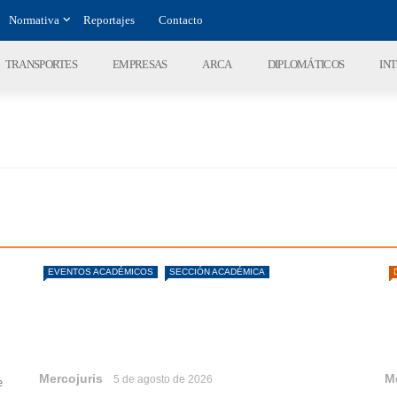
Normativa
Reportajes
Contacto
TRANSPORTES
EMPRESAS
ARCA
DIPLOMÁTICOS
IN
EVENTOS ACADÉMICOS
SECCIÓN ACADÉMICA
Mercojuris
M
5 de agosto de 2026
e