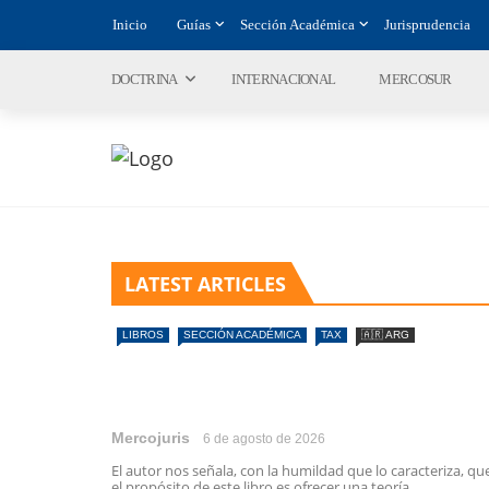
Inicio
Guías
Sección Académica
Jurisprudencia
DOCTRINA
INTERNACIONAL
MERCOSUR
LATEST ARTICLES
LIBROS
SECCIÓN ACADÉMICA
TAX
🇦🇷 ARG
Mercojuris
6 de agosto de 2026
El autor nos señala, con la humildad que lo caracteriza, qu
el propósito de este libro es ofrecer una teoría ...