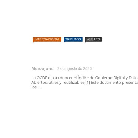
INTERNACIONAL
TRIBUTOS
🇦🇷 ARG
Mercojuris
2 de agosto de 2026
La OCDE dio a conocer el Índice de Gobierno Digital y Dato
Abiertos, útiles y reutilizables.[1] Este documento present
los ...