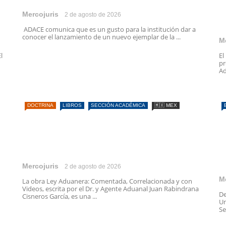
Mercojuris
2 de agosto de 2026
ADACE comunica que es un gusto para la institución dar a
conocer el lanzamiento de un nuevo ejemplar de la ...
M
l
El
pr
Ad
DOCTRINA
LIBROS
SECCIÓN ACADÉMICA
🇲🇽 MEX
Mercojuris
2 de agosto de 2026
M
La obra Ley Aduanera: Comentada, Correlacionada y con
Videos, escrita por el Dr. y Agente Aduanal Juan Rabindrana
De
Cisneros García, es una ...
Un
Se