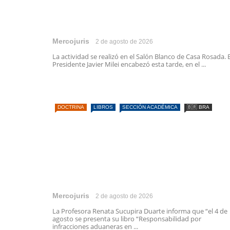
Mercojuris
2 de agosto de 2026
La actividad se realizó en el Salón Blanco de Casa Rosada. E
Presidente Javier Milei encabezó esta tarde, en el ...
DOCTRINA
LIBROS
SECCIÓN ACADÉMICA
🇧🇷 BRA
Mercojuris
2 de agosto de 2026
La Profesora Renata Sucupira Duarte informa que “el 4 de
agosto se presenta su libro “Responsabilidad por
infracciones aduaneras en ...