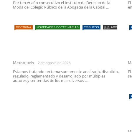
Por tercer año consecutivo el Instituto de Derecho de la
El
Moda del Colegio Público de la Abogacía de la Capital ...
en
DOCTRINA
NOVEDADES DOCTRINARIAS
TRIBUTOS
🇦🇷 ARG
Mercojuris
M
2 de agosto de 2026
Estamos tratando un tema sumamente analizado, discutido,
El
regulado, reglamentado y desarrollado por múltiples
se
autores y sentencias de los mas diversos ...
M