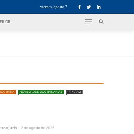
viernes, agosto 7
TERIOR
DOCTRINA
NOVEDADES DOCTRINARIAS
🇦🇷 ARG
ercojuris
2 de agosto de 2026