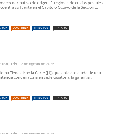
 marco normativo de origen. El régimen de envíos postales
cuentra su fuente en el Capítulo Octavo de la Sección ...
ARCA
DOCTRINA
TRIBUTOS
🇦🇷 ARG
ercojuris
2 de agosto de 2026
 tema Tiene dicho la Corte ([1]) que ante el dictado de una
ntencia condenatoria en sede casatoria, la garantía ...
ARCA
DOCTRINA
TRIBUTOS
🇦🇷 ARG
ercojuris