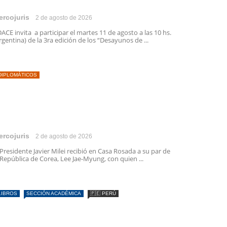
ercojuris
2 de agosto de 2026
ACE invita a participar el martes 11 de agosto a las 10 hs.
rgentina) de la 3ra edición de los “Desayunos de ...
DIPLOMÁTICOS
ercojuris
2 de agosto de 2026
 Presidente Javier Milei recibió en Casa Rosada a su par de
 República de Corea, Lee Jae-Myung, con quien ...
LIBROS
SECCIÓN ACADÉMICA
🇵🇪 PERÚ