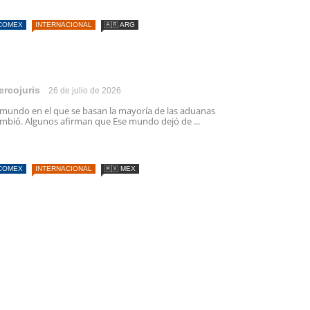
COMEX
INTERNACIONAL
🇦🇷 ARG
ercojuris
26 de julio de 2026
 mundo en el que se basan la mayoría de las aduanas
mbió. Algunos afirman que Ese mundo dejó de ...
COMEX
INTERNACIONAL
🇲🇽 MEX