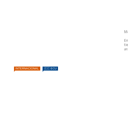
M
En
ti
ar
INTERNACIONAL
🇪🇨 ECU