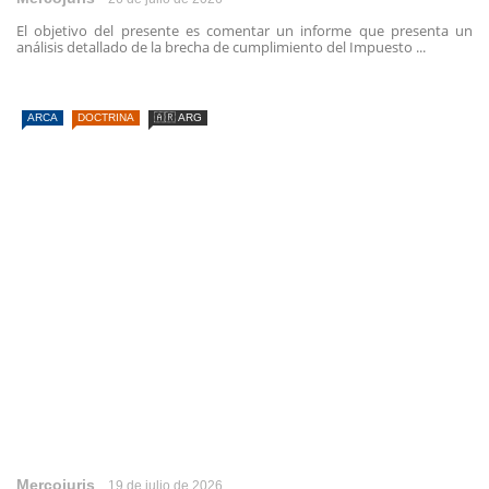
El objetivo del presente es comentar un informe que presenta un
análisis detallado de la brecha de cumplimiento del Impuesto ...
ARCA
DOCTRINA
🇦🇷 ARG
Mercojuris
19 de julio de 2026