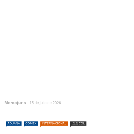
Mercojuris
15 de julio de 2026
ADUANA
COMEX
INTERNACIONAL
🇨🇴 COL