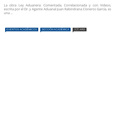
La obra Ley Aduanera: Comentada, Correlacionada y con Videos,
escrita por el Dr. y Agente Aduanal Juan Rabindrana Cisneros García, es
una ...
EVENTOS ACADÉMICOS
SECCIÓN ACADÉMICA
🇦🇷 ARG