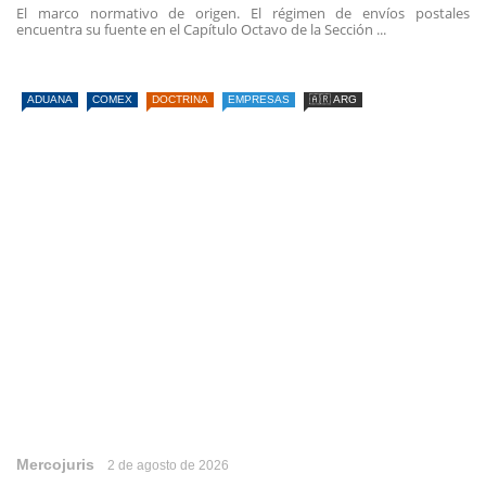
El marco normativo de origen. El régimen de envíos postales
encuentra su fuente en el Capítulo Octavo de la Sección ...
ADUANA
COMEX
DOCTRINA
EMPRESAS
🇦🇷 ARG
Mercojuris
2 de agosto de 2026