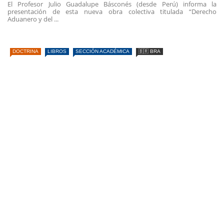
El Profesor Julio Guadalupe Básconés (desde Perú) informa la
presentación de esta nueva obra colectiva titulada “Derecho
Aduanero y del ...
DOCTRINA
LIBROS
SECCIÓN ACADÉMICA
🇧🇷 BRA