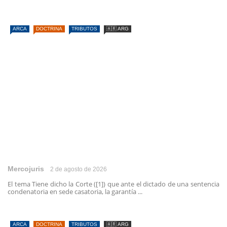
ARCA
DOCTRINA
TRIBUTOS
🇦🇷 ARG
Mercojuris
2 de agosto de 2026
El tema Tiene dicho la Corte ([1]) que ante el dictado de una sentencia
condenatoria en sede casatoria, la garantía ...
ARCA
DOCTRINA
TRIBUTOS
🇦🇷 ARG