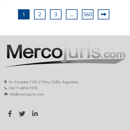
1
2
3
…
560
Av. Córdoba 1145 2° Piso, CABA, Argentina
+54 11 4814-1918
info@mercojuris.com