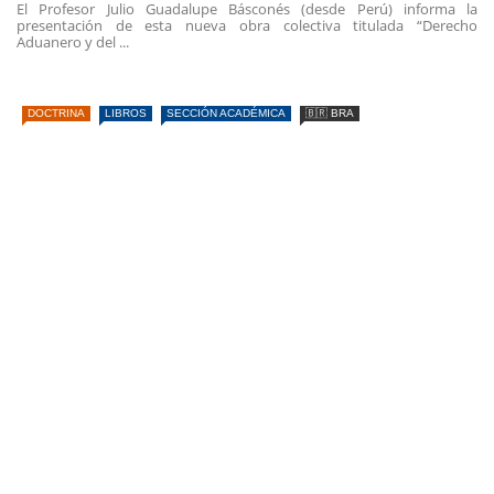
El Profesor Julio Guadalupe Básconés (desde Perú) informa la
presentación de esta nueva obra colectiva titulada “Derecho
Aduanero y del ...
DOCTRINA
LIBROS
SECCIÓN ACADÉMICA
🇧🇷 BRA