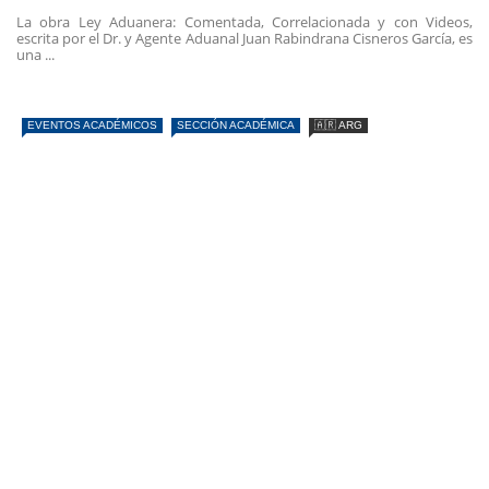
La obra Ley Aduanera: Comentada, Correlacionada y con Videos,
escrita por el Dr. y Agente Aduanal Juan Rabindrana Cisneros García, es
una ...
EVENTOS ACADÉMICOS
SECCIÓN ACADÉMICA
🇦🇷 ARG