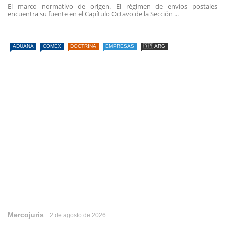
El marco normativo de origen. El régimen de envíos postales
encuentra su fuente en el Capítulo Octavo de la Sección ...
ADUANA
COMEX
DOCTRINA
EMPRESAS
🇦🇷 ARG
Mercojuris
2 de agosto de 2026