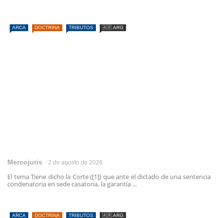
ARCA
DOCTRINA
TRIBUTOS
🇦🇷 ARG
Mercojuris
2 de agosto de 2026
El tema Tiene dicho la Corte ([1]) que ante el dictado de una sentencia
condenatoria en sede casatoria, la garantía ...
ARCA
DOCTRINA
TRIBUTOS
🇦🇷 ARG