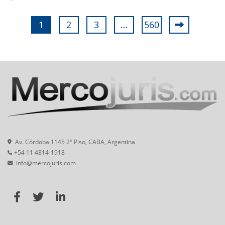
1
2
3
…
560
Av. Córdoba 1145 2° Piso, CABA, Argentina
+54 11 4814-1918
info@mercojuris.com