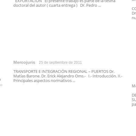
EXPORTACION El presente trabajo es parte de la tesina
doctoral del autor ( cuarta entrega ) Dr. Pedro ...
C
Dr
nu
Mercojuris
25 de septiembre de 2011
TRANSPORTE E INTEGRACIÓN REGIONAL – PUERTOS Dr.
Matías Barone. Dr. Erick Alejandro Oms.- I.- Introducción. II.-
o
Principales aspectos normativos ...
..
M
D
SU
pa