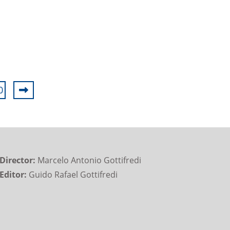
0
Director:
Marcelo Antonio Gottifredi
Editor:
Guido Rafael Gottifredi