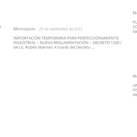
M
P
R
CO
Mercojuris
25 de septiembre de 2011
Ge
IMPORTACIÓN TEMPORARIA PARA PERFECCIONAMIENTO
INDUSTRIAL – NUEVA REGLAMENTACIÓN – DECRETO 1330 /
04 Lic. Rubén Marrero A través del Decreto ...
M
U
FI
de