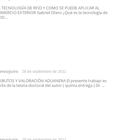
 TECNOLOGÍA DE RFID Y COMO SE PUEDE APLICAR AL
MERCIO EXTERIOR Gabriel Otero ¿Qué es la tecnología de
ID ...
ercojuris
28 de septiembre de 2011
IBUTOS Y VALORACIÓN ADUANERA El presente trabajo es
rte de la tesina doctoral del autor ( quinta entrega ) Dr. ...
ercojuris
28 de septiembre de 2011