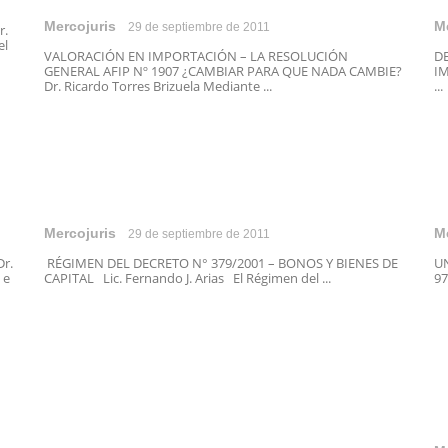
Mercojuris
M
29 de septiembre de 2011
r.
el
VALORACIÓN EN IMPORTACIÓN – LA RESOLUCIÓN
D
GENERAL AFIP Nº 1907 ¿CAMBIAR PARA QUE NADA CAMBIE?
IM
Dr. Ricardo Torres Brizuela Mediante ...
...
Mercojuris
M
29 de septiembre de 2011
r.
RÉGIMEN DEL DECRETO N° 379/2001 – BONOS Y BIENES DE
UN
 e
CAPITAL Lic. Fernando J. Arias El Régimen del ...
97