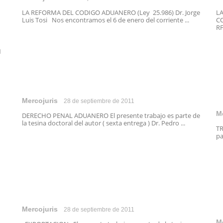
LA REFORMA DEL CODIGO ADUANERO (Ley 25.986) Dr. Jorge
LA
Luis Tosi Nos encontramos el 6 de enero del corriente ...
CO
RF
N
Mercojuris
28 de septiembre de 2011
M
DERECHO PENAL ADUANERO El presente trabajo es parte de
la tesina doctoral del autor ( sexta entrega ) Dr. Pedro ...
TR
pa
Mercojuris
28 de septiembre de 2011
M