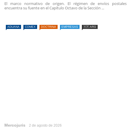
El marco normativo de origen. El régimen de envíos postales
encuentra su fuente en el Capítulo Octavo de la Sección ...
ADUANA
COMEX
DOCTRINA
EMPRESAS
🇦🇷 ARG
Mercojuris
2 de agosto de 2026