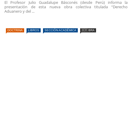
El Profesor Julio Guadalupe Básconés (desde Perú) informa la
presentación de esta nueva obra colectiva titulada “Derecho
Aduanero y del ...
DOCTRINA
LIBROS
SECCIÓN ACADÉMICA
🇧🇷 BRA