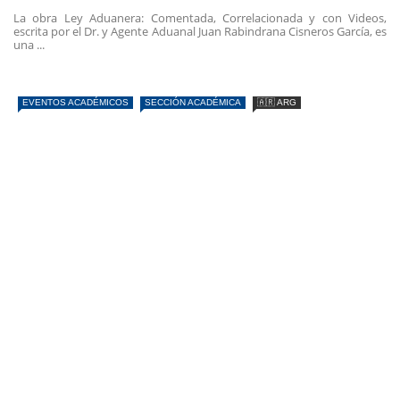
La obra Ley Aduanera: Comentada, Correlacionada y con Videos,
escrita por el Dr. y Agente Aduanal Juan Rabindrana Cisneros García, es
una ...
EVENTOS ACADÉMICOS
SECCIÓN ACADÉMICA
🇦🇷 ARG