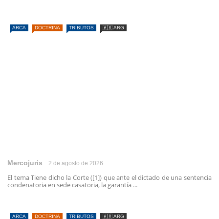
ARCA
DOCTRINA
TRIBUTOS
🇦🇷 ARG
Mercojuris
2 de agosto de 2026
El tema Tiene dicho la Corte ([1]) que ante el dictado de una sentencia
condenatoria en sede casatoria, la garantía ...
ARCA
DOCTRINA
TRIBUTOS
🇦🇷 ARG