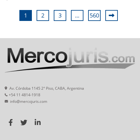
1
2
3
…
560
Av. Córdoba 1145 2° Piso, CABA, Argentina
+54 11 4814-1918
info@mercojuris.com