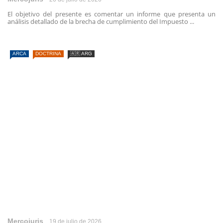
El objetivo del presente es comentar un informe que presenta un
análisis detallado de la brecha de cumplimiento del Impuesto ...
ARCA
DOCTRINA
🇦🇷 ARG
Mercojuris
19 de julio de 2026