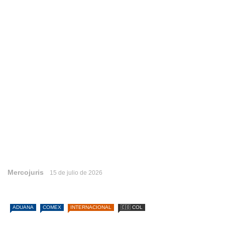
Mercojuris
15 de julio de 2026
ADUANA
COMEX
INTERNACIONAL
🇨🇴 COL