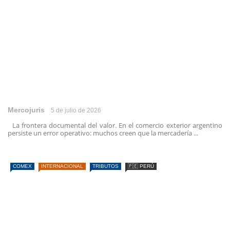
Mercojuris
5 de julio de 2026
La frontera documental del valor. En el comercio exterior argentino
persiste un error operativo: muchos creen que la mercadería ...
COMEX
INTERNACIONAL
TRIBUTOS
🇵🇪 PERÚ