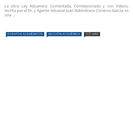
La obra Ley Aduanera: Comentada, Correlacionada y con Videos,
escrita por el Dr. y Agente Aduanal Juan Rabindrana Cisneros García, es
una ...
EVENTOS ACADÉMICOS
SECCIÓN ACADÉMICA
🇦🇷 ARG