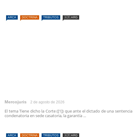
ARCA
DOCTRINA
TRIBUTOS
🇦🇷 ARG
Mercojuris
2 de agosto de 2026
El tema Tiene dicho la Corte ([1]) que ante el dictado de una sentencia
condenatoria en sede casatoria, la garantía ...
ARCA
DOCTRINA
TRIBUTOS
🇦🇷 ARG