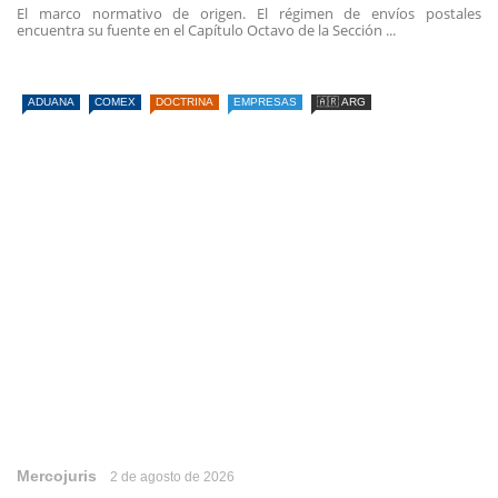
El marco normativo de origen. El régimen de envíos postales
encuentra su fuente en el Capítulo Octavo de la Sección ...
ADUANA
COMEX
DOCTRINA
EMPRESAS
🇦🇷 ARG
Mercojuris
2 de agosto de 2026