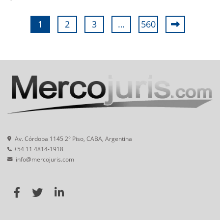
1
2
3
…
560
Av. Córdoba 1145 2° Piso, CABA, Argentina
+54 11 4814-1918
info@mercojuris.com