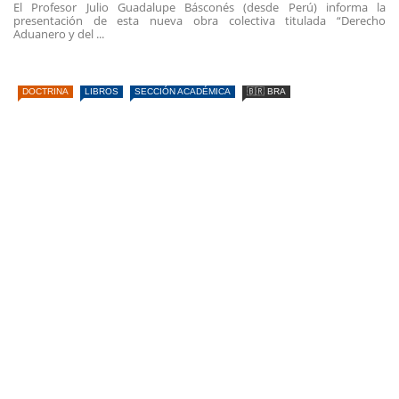
El Profesor Julio Guadalupe Básconés (desde Perú) informa la
presentación de esta nueva obra colectiva titulada “Derecho
Aduanero y del ...
DOCTRINA
LIBROS
SECCIÓN ACADÉMICA
🇧🇷 BRA