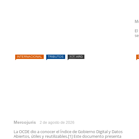
M
El
se
INTERNACIONAL
TRIBUTOS
🇦🇷 ARG
Mercojuris
2 de agosto de 2026
La OCDE dio a conocer el Índice de Gobierno Digital y Datos
Abiertos, útiles y reutilizables.[1] Este documento presenta