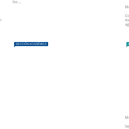
los ...
M
Co
n
As
ag
SECCIÓN ACADÉMICA
M
Se