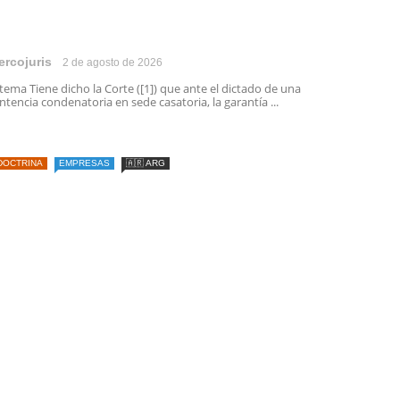
ercojuris
2 de agosto de 2026
 tema Tiene dicho la Corte ([1]) que ante el dictado de una
ntencia condenatoria en sede casatoria, la garantía ...
DOCTRINA
EMPRESAS
🇦🇷 ARG