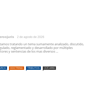
ercojuris
2 de agosto de 2026
tamos tratando un tema sumamente analizado, discutido,
gulado, reglamentado y desarrollado por múltiples
tores y sentencias de los mas diversos ...
ARCA
DOCTRINA
TRIBUTOS
🇦🇷 ARG