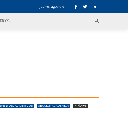
jueves, agosto 6
TERIOR
EVENTOS ACADÉMICOS
SECCIÓN ACADÉMICA
🇦🇷 ARG