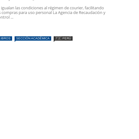
 igualan las condiciones al régimen de courier, facilitando
s compras para uso personal La Agencia de Recaudación y
ntrol ...
LIBROS
SECCIÓN ACADÉMICA
🇵🇪 PERÚ