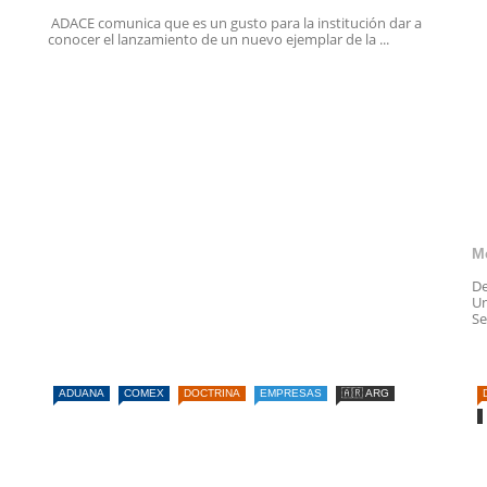
ADACE comunica que es un gusto para la institución dar a
conocer el lanzamiento de un nuevo ejemplar de la ...
M
De
Un
Se
ADUANA
COMEX
DOCTRINA
EMPRESAS
🇦🇷 ARG