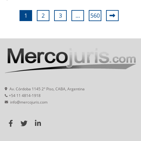
1
2
3
…
560
Av. Córdoba 1145 2° Piso, CABA, Argentina
+54 11 4814-1918
info@mercojuris.com