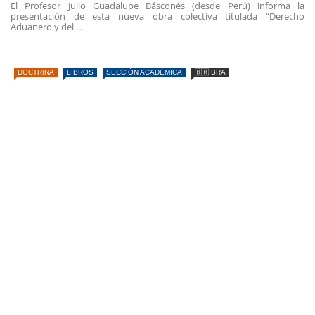
El Profesor Julio Guadalupe Básconés (desde Perú) informa la
presentación de esta nueva obra colectiva titulada “Derecho
Aduanero y del ...
DOCTRINA
LIBROS
SECCIÓN ACADÉMICA
🇧🇷 BRA