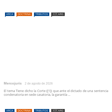
ARCA
DOCTRINA
TRIBUTOS
🇦🇷 ARG
Mercojuris
2 de agosto de 2026
El tema Tiene dicho la Corte ([1]) que ante el dictado de una sentencia
condenatoria en sede casatoria, la garantía ...
ARCA
DOCTRINA
TRIBUTOS
🇦🇷 ARG