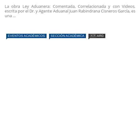
La obra Ley Aduanera: Comentada, Correlacionada y con Videos,
escrita por el Dr. y Agente Aduanal Juan Rabindrana Cisneros García, es
una ...
EVENTOS ACADÉMICOS
SECCIÓN ACADÉMICA
🇦🇷 ARG