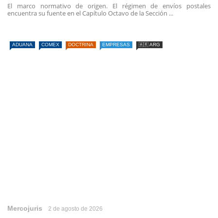
El marco normativo de origen. El régimen de envíos postales
encuentra su fuente en el Capítulo Octavo de la Sección ...
ADUANA
COMEX
DOCTRINA
EMPRESAS
🇦🇷 ARG
Mercojuris
2 de agosto de 2026