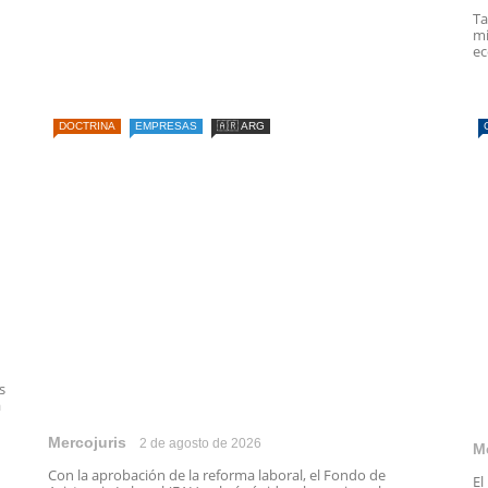
Ta
mi
ec
DOCTRINA
EMPRESAS
🇦🇷 ARG
s
a
Mercojuris
2 de agosto de 2026
M
Con la aprobación de la reforma laboral, el Fondo de
El