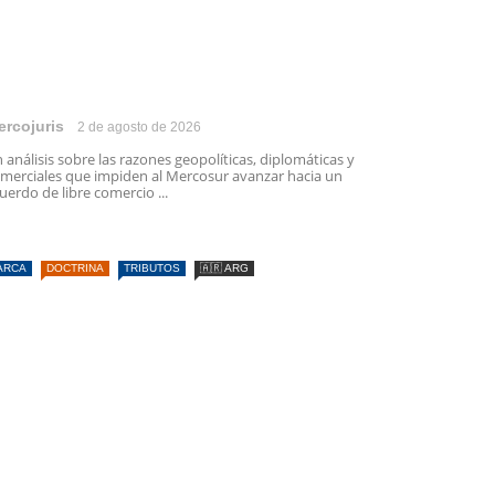
ercojuris
2 de agosto de 2026
 análisis sobre las razones geopolíticas, diplomáticas y
merciales que impiden al Mercosur avanzar hacia un
uerdo de libre comercio ...
ARCA
DOCTRINA
TRIBUTOS
🇦🇷 ARG