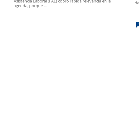
Asistencia Laboral (FAL) cobró rápida relevancia en la
de
agenda, porque ...