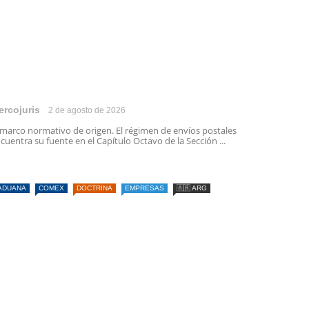
ercojuris
2 de agosto de 2026
 marco normativo de origen. El régimen de envíos postales
cuentra su fuente en el Capítulo Octavo de la Sección ...
ADUANA
COMEX
DOCTRINA
EMPRESAS
🇦🇷 ARG