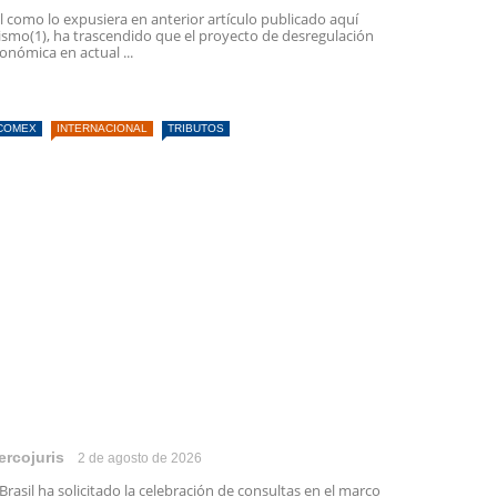
l como lo expusiera en anterior artículo publicado aquí
smo(1), ha trascendido que el proyecto de desregulación
onómica en actual ...
COMEX
INTERNACIONAL
TRIBUTOS
ercojuris
2 de agosto de 2026
 Brasil ha solicitado la celebración de consultas en el marco