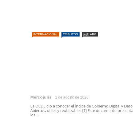
INTERNACIONAL
TRIBUTOS
🇦🇷 ARG
Mercojuris
2 de agosto de 2026
La OCDE dio a conocer el Índice de Gobierno Digital y Dato
Abiertos, útiles y reutilizables.[1] Este documento present
los ...