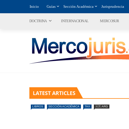
Inicio
Guías
Sección Académica
Jurisprudencia
DOCTRINA
INTERNACIONAL
MERCOSUR
LATEST ARTICLES
LIBROS
SECCIÓN ACADÉMICA
TAX
🇦🇷 ARG