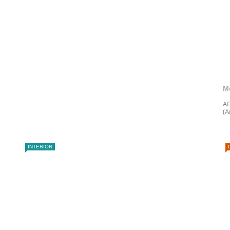
M
AD
(A
INTERIOR