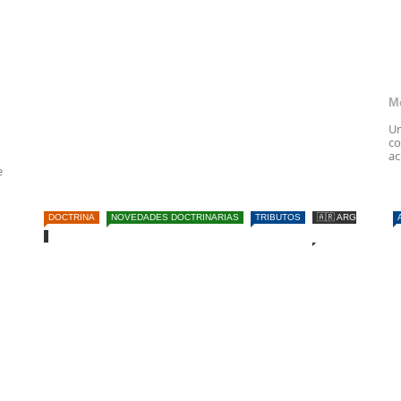
M
Un
co
ac
e
DOCTRINA
NOVEDADES DOCTRINARIAS
TRIBUTOS
🇦🇷 ARG