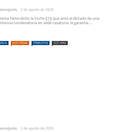
ercojuris
2 de agosto de 2026
 tema Tiene dicho la Corte ([1]) que ante el dictado de una
ntencia condenatoria en sede casatoria, la garantía ...
ARCA
DOCTRINA
TRIBUTOS
🇦🇷 ARG
ercojuris
2 de agosto de 2026