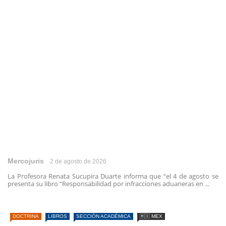
Mercojuris
2 de agosto de 2026
La Profesora Renata Sucupira Duarte informa que “el 4 de agosto se
presenta su libro “Responsabilidad por infracciones aduaneras en ...
DOCTRINA
LIBROS
SECCIÓN ACADÉMICA
🇲🇽 MEX