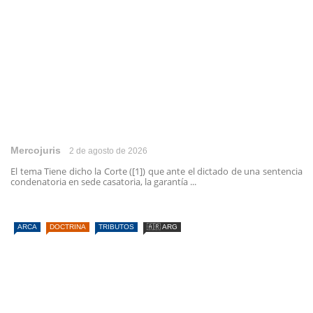
Mercojuris
2 de agosto de 2026
El tema Tiene dicho la Corte ([1]) que ante el dictado de una sentencia
condenatoria en sede casatoria, la garantía ...
ARCA
DOCTRINA
TRIBUTOS
🇦🇷 ARG