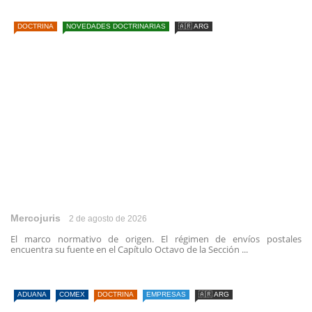
DOCTRINA
NOVEDADES DOCTRINARIAS
🇦🇷 ARG
Mercojuris
2 de agosto de 2026
El marco normativo de origen. El régimen de envíos postales
encuentra su fuente en el Capítulo Octavo de la Sección ...
ADUANA
COMEX
DOCTRINA
EMPRESAS
🇦🇷 ARG