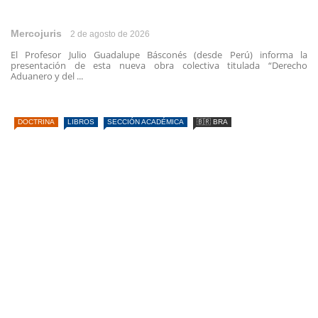
Mercojuris
2 de agosto de 2026
El Profesor Julio Guadalupe Básconés (desde Perú) informa la
presentación de esta nueva obra colectiva titulada “Derecho
Aduanero y del ...
DOCTRINA
LIBROS
SECCIÓN ACADÉMICA
🇧🇷 BRA