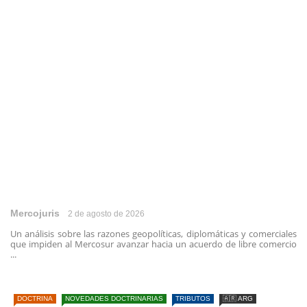
Mercojuris
2 de agosto de 2026
Un análisis sobre las razones geopolíticas, diplomáticas y comerciales
que impiden al Mercosur avanzar hacia un acuerdo de libre comercio
...
DOCTRINA
NOVEDADES DOCTRINARIAS
TRIBUTOS
🇦🇷 ARG