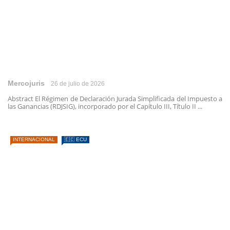
Mercojuris
26 de julio de 2026
Abstract El Régimen de Declaración Jurada Simplificada del Impuesto a
las Ganancias (RDJSIG), incorporado por el Capítulo III, Título II ...
INTERNACIONAL
🇪🇨 ECU