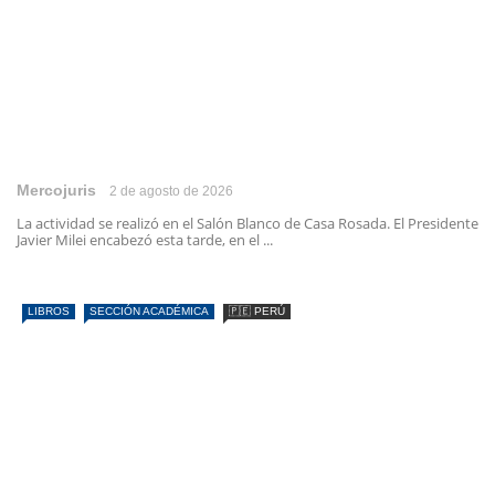
Mercojuris
2 de agosto de 2026
La actividad se realizó en el Salón Blanco de Casa Rosada. El Presidente
Javier Milei encabezó esta tarde, en el ...
LIBROS
SECCIÓN ACADÉMICA
🇵🇪 PERÚ