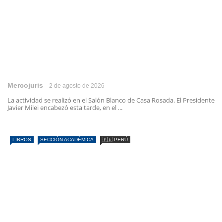
Mercojuris
2 de agosto de 2026
La actividad se realizó en el Salón Blanco de Casa Rosada. El Presidente
Javier Milei encabezó esta tarde, en el ...
LIBROS
SECCIÓN ACADÉMICA
🇵🇪 PERÚ