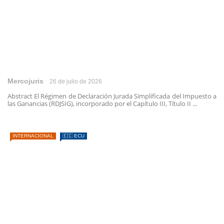
Mercojuris
26 de julio de 2026
Abstract El Régimen de Declaración Jurada Simplificada del Impuesto a
las Ganancias (RDJSIG), incorporado por el Capítulo III, Título II ...
INTERNACIONAL
🇪🇨 ECU