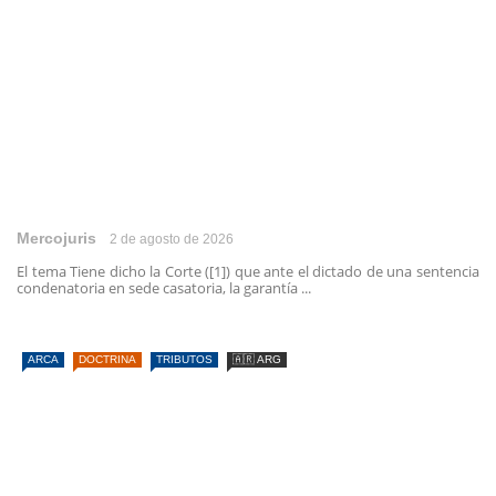
Mercojuris
2 de agosto de 2026
El tema Tiene dicho la Corte ([1]) que ante el dictado de una sentencia
condenatoria en sede casatoria, la garantía ...
ARCA
DOCTRINA
TRIBUTOS
🇦🇷 ARG