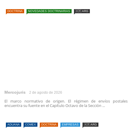
DOCTRINA
NOVEDADES DOCTRINARIAS
🇦🇷 ARG
Mercojuris
2 de agosto de 2026
El marco normativo de origen. El régimen de envíos postales
encuentra su fuente en el Capítulo Octavo de la Sección ...
ADUANA
COMEX
DOCTRINA
EMPRESAS
🇦🇷 ARG