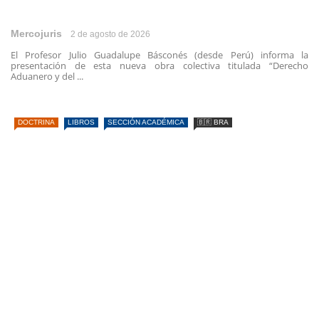
Mercojuris
2 de agosto de 2026
El Profesor Julio Guadalupe Básconés (desde Perú) informa la
presentación de esta nueva obra colectiva titulada “Derecho
Aduanero y del ...
DOCTRINA
LIBROS
SECCIÓN ACADÉMICA
🇧🇷 BRA