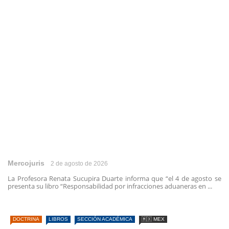
Mercojuris
2 de agosto de 2026
La Profesora Renata Sucupira Duarte informa que “el 4 de agosto se
presenta su libro “Responsabilidad por infracciones aduaneras en ...
DOCTRINA
LIBROS
SECCIÓN ACADÉMICA
🇲🇽 MEX