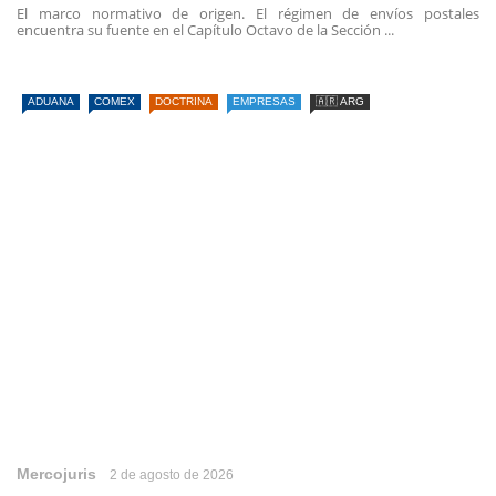
El marco normativo de origen. El régimen de envíos postales
encuentra su fuente en el Capítulo Octavo de la Sección ...
ADUANA
COMEX
DOCTRINA
EMPRESAS
🇦🇷 ARG
Mercojuris
2 de agosto de 2026