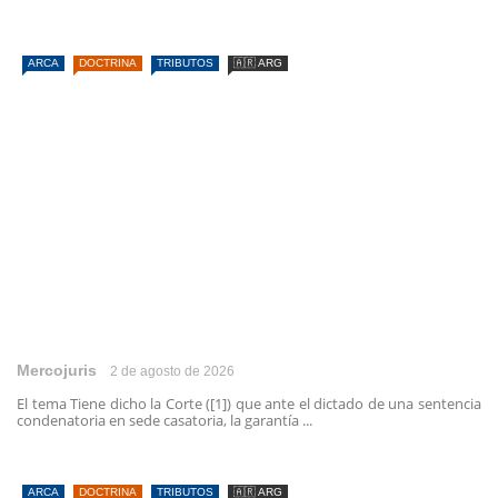
ARCA
DOCTRINA
TRIBUTOS
🇦🇷 ARG
Mercojuris
2 de agosto de 2026
El tema Tiene dicho la Corte ([1]) que ante el dictado de una sentencia
condenatoria en sede casatoria, la garantía ...
ARCA
DOCTRINA
TRIBUTOS
🇦🇷 ARG