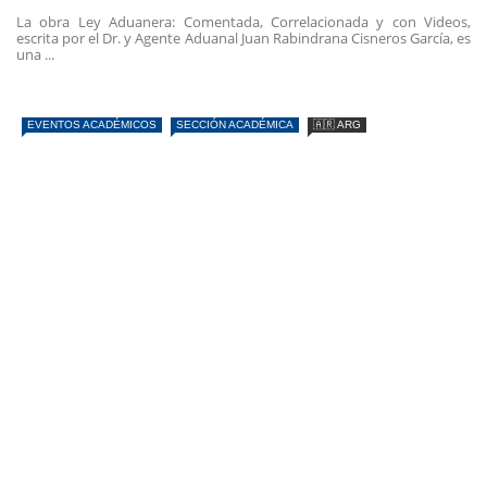
La obra Ley Aduanera: Comentada, Correlacionada y con Videos,
escrita por el Dr. y Agente Aduanal Juan Rabindrana Cisneros García, es
una ...
EVENTOS ACADÉMICOS
SECCIÓN ACADÉMICA
🇦🇷 ARG