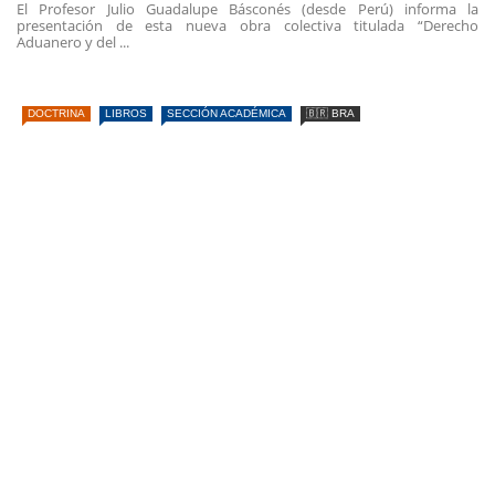
El Profesor Julio Guadalupe Básconés (desde Perú) informa la
presentación de esta nueva obra colectiva titulada “Derecho
Aduanero y del ...
DOCTRINA
LIBROS
SECCIÓN ACADÉMICA
🇧🇷 BRA