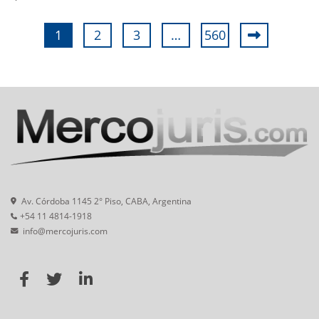
1
2
3
…
560
Av. Córdoba 1145 2° Piso, CABA, Argentina
+54 11 4814-1918
info@mercojuris.com