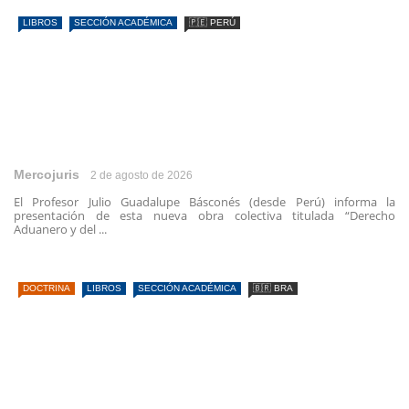
LIBROS
SECCIÓN ACADÉMICA
🇵🇪 PERÚ
Mercojuris
2 de agosto de 2026
El Profesor Julio Guadalupe Básconés (desde Perú) informa la
presentación de esta nueva obra colectiva titulada “Derecho
Aduanero y del ...
DOCTRINA
LIBROS
SECCIÓN ACADÉMICA
🇧🇷 BRA