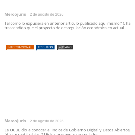
Mercojuris
2 de agosto de 2026
Tal como lo expusiera en anterior artículo publicado aquí mismo(1), ha
trascendido que el proyecto de desregulación económica en actual ...
INTERNACIONAL
TRIBUTOS
🇦🇷 ARG
Mercojuris
2 de agosto de 2026
La OCDE dio a conocer el Índice de Gobierno Digital y Datos Abiertos,
útiles y reutilizables.[1] Este documento presenta los ...