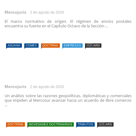
Mercojuris
2 de agosto de 2026
El marco normativo de origen. El régimen de envíos postales
encuentra su fuente en el Capítulo Octavo de la Sección ...
ADUANA
COMEX
DOCTRINA
EMPRESAS
🇦🇷 ARG
Mercojuris
2 de agosto de 2026
Un análisis sobre las razones geopolíticas, diplomáticas y comerciales
que impiden al Mercosur avanzar hacia un acuerdo de libre comercio
...
DOCTRINA
NOVEDADES DOCTRINARIAS
TRIBUTOS
🇦🇷 ARG