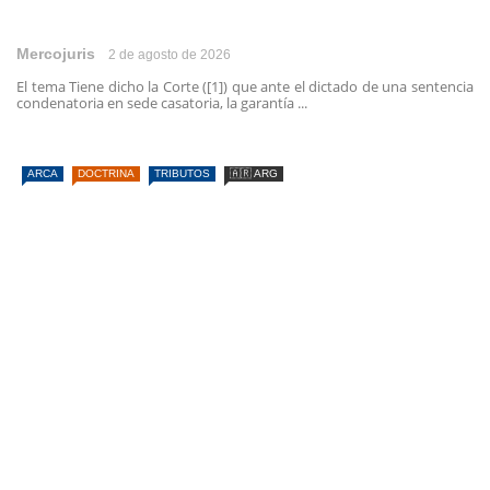
Mercojuris
2 de agosto de 2026
El tema Tiene dicho la Corte ([1]) que ante el dictado de una sentencia
condenatoria en sede casatoria, la garantía ...
ARCA
DOCTRINA
TRIBUTOS
🇦🇷 ARG