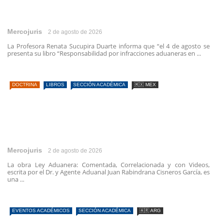
Mercojuris
2 de agosto de 2026
La Profesora Renata Sucupira Duarte informa que “el 4 de agosto se
presenta su libro “Responsabilidad por infracciones aduaneras en ...
DOCTRINA
LIBROS
SECCIÓN ACADÉMICA
🇲🇽 MEX
Mercojuris
2 de agosto de 2026
La obra Ley Aduanera: Comentada, Correlacionada y con Videos,
escrita por el Dr. y Agente Aduanal Juan Rabindrana Cisneros García, es
una ...
EVENTOS ACADÉMICOS
SECCIÓN ACADÉMICA
🇦🇷 ARG