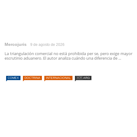
Mercojuris
9 de agosto de 2026
La triangulación comercial no está prohibida per se, pero exige mayor
escrutinio aduanero. El autor analiza cuándo una diferencia de ...
COMEX
DOCTRINA
INTERNACIONAL
🇦🇷 ARG