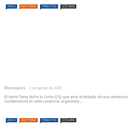
ARCA
DOCTRINA
TRIBUTOS
🇦🇷 ARG
Mercojuris
2 de agosto de 2026
El tema Tiene dicho la Corte ([1]) que ante el dictado de una sentencia
condenatoria en sede casatoria, la garantía ...
ARCA
DOCTRINA
TRIBUTOS
🇦🇷 ARG