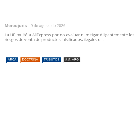
Mercojuris
9 de agosto de 2026
La UE multó a AliExpress por no evaluar ni mitigar diligentemente los
riesgos de venta de productos falsificados, ilegales o ...
ARCA
DOCTRINA
TRIBUTOS
🇦🇷 ARG