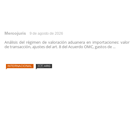
Mercojuris
9 de agosto de 2026
Análisis del régimen de valoración aduanera en importaciones: valor
de transacción, ajustes del art. 8 del Acuerdo OMC, gastos de ...
INTERNACIONAL
🇦🇷 ARG