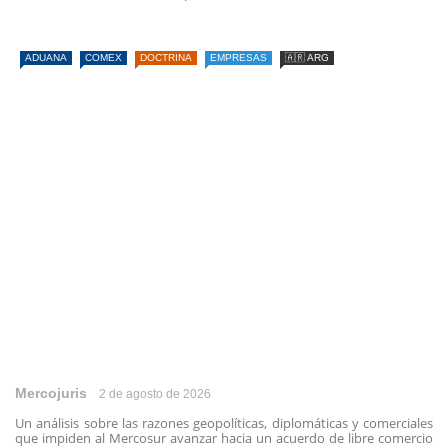
ADUANA
COMEX
DOCTRINA
EMPRESAS
🇦🇷 ARG
Mercojuris
2 de agosto de 2026
Un análisis sobre las razones geopolíticas, diplomáticas y comerciales
que impiden al Mercosur avanzar hacia un acuerdo de libre comercio