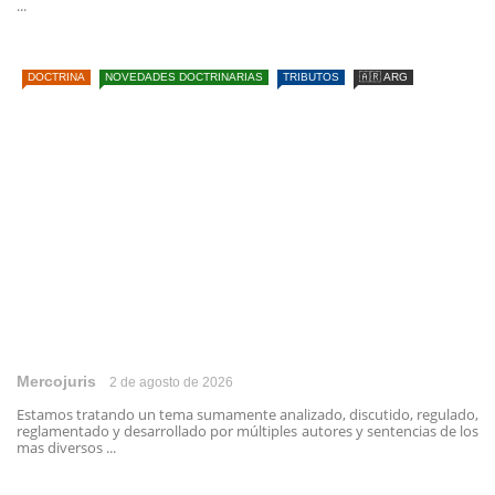
...
DOCTRINA
NOVEDADES DOCTRINARIAS
TRIBUTOS
🇦🇷 ARG
Mercojuris
2 de agosto de 2026
Estamos tratando un tema sumamente analizado, discutido, regulado,
reglamentado y desarrollado por múltiples autores y sentencias de los
mas diversos ...