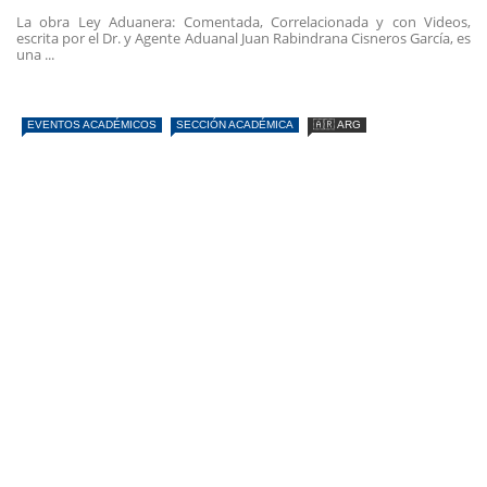
La obra Ley Aduanera: Comentada, Correlacionada y con Videos,
escrita por el Dr. y Agente Aduanal Juan Rabindrana Cisneros García, es
una ...
EVENTOS ACADÉMICOS
SECCIÓN ACADÉMICA
🇦🇷 ARG