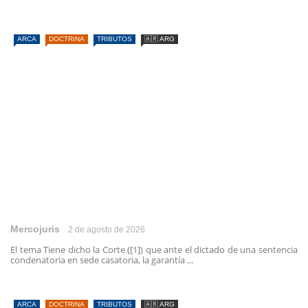
ARCA
DOCTRINA
TRIBUTOS
🇦🇷 ARG
Mercojuris
2 de agosto de 2026
El tema Tiene dicho la Corte ([1]) que ante el dictado de una sentencia
condenatoria en sede casatoria, la garantía ...
ARCA
DOCTRINA
TRIBUTOS
🇦🇷 ARG