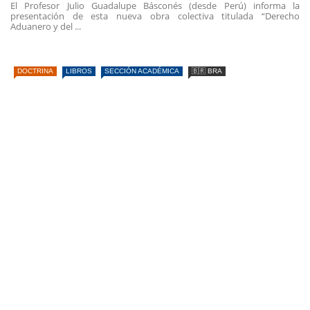
El Profesor Julio Guadalupe Básconés (desde Perú) informa la
presentación de esta nueva obra colectiva titulada “Derecho
Aduanero y del ...
DOCTRINA
LIBROS
SECCIÓN ACADÉMICA
🇧🇷 BRA