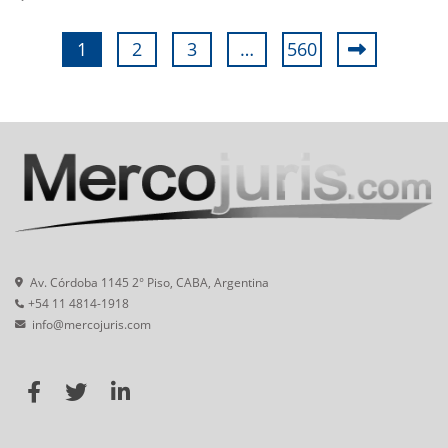
1
2
3
…
560
Av. Córdoba 1145 2° Piso, CABA, Argentina
+54 11 4814-1918
info@mercojuris.com