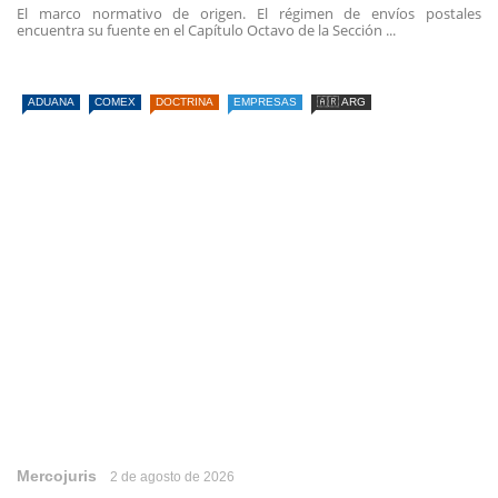
El marco normativo de origen. El régimen de envíos postales
encuentra su fuente en el Capítulo Octavo de la Sección ...
ADUANA
COMEX
DOCTRINA
EMPRESAS
🇦🇷 ARG
Mercojuris
2 de agosto de 2026