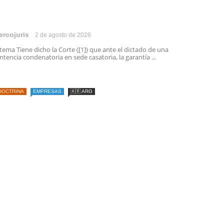
ercojuris
2 de agosto de 2026
 tema Tiene dicho la Corte ([1]) que ante el dictado de una
ntencia condenatoria en sede casatoria, la garantía ...
DOCTRINA
EMPRESAS
🇦🇷 ARG