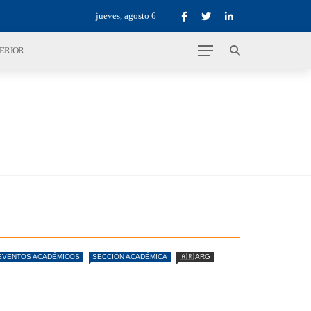
jueves, agosto 6
TERIOR
EVENTOS ACADÉMICOS
SECCIÓN ACADÉMICA
🇦🇷 ARG