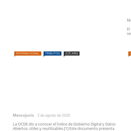
M
El
se
INTERNACIONAL
TRIBUTOS
🇦🇷 ARG
Mercojuris
2 de agosto de 2026
La OCDE dio a conocer el Índice de Gobierno Digital y Datos
Abiertos, útiles y reutilizables.[1] Este documento presenta