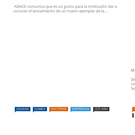
ADACE comunica que es un gusto para la institución dar a
conocer el lanzamiento de un nuevo ejemplar de la ...
M
De
Un
Se
ADUANA
COMEX
DOCTRINA
EMPRESAS
🇦🇷 ARG