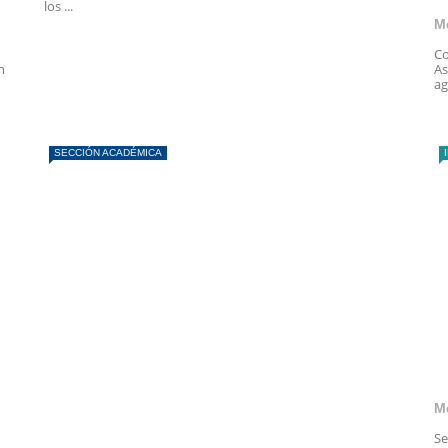
los ...
M
Co
n
As
ag
SECCIÓN ACADÉMICA
M
Se