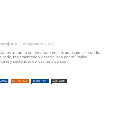
ercojuris
2 de agosto de 2026
tamos tratando un tema sumamente analizado, discutido,
gulado, reglamentado y desarrollado por múltiples
tores y sentencias de los mas diversos ...
ARCA
DOCTRINA
TRIBUTOS
🇦🇷 ARG