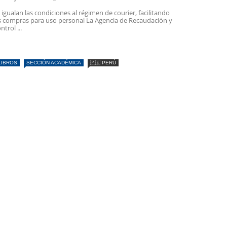
 igualan las condiciones al régimen de courier, facilitando
s compras para uso personal La Agencia de Recaudación y
ntrol ...
LIBROS
SECCIÓN ACADÉMICA
🇵🇪 PERÚ