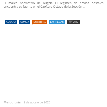
El marco normativo de origen. El régimen de envíos postales
encuentra su fuente en el Capítulo Octavo de la Sección ...
ADUANA
COMEX
DOCTRINA
EMPRESAS
🇦🇷 ARG
Mercojuris
2 de agosto de 2026