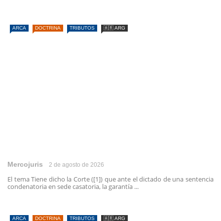
ARCA
DOCTRINA
TRIBUTOS
🇦🇷 ARG
Mercojuris
2 de agosto de 2026
El tema Tiene dicho la Corte ([1]) que ante el dictado de una sentencia
condenatoria en sede casatoria, la garantía ...
ARCA
DOCTRINA
TRIBUTOS
🇦🇷 ARG