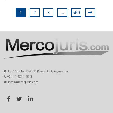
1
2
3
…
560
Av. Córdoba 1145 2° Piso, CABA, Argentina
+54 11 4814-1918
info@mercojuris.com