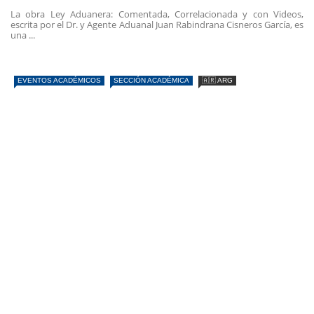
La obra Ley Aduanera: Comentada, Correlacionada y con Videos,
escrita por el Dr. y Agente Aduanal Juan Rabindrana Cisneros García, es
una ...
EVENTOS ACADÉMICOS
SECCIÓN ACADÉMICA
🇦🇷 ARG