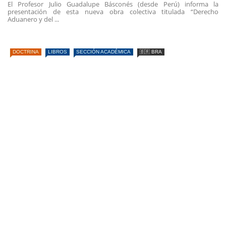
El Profesor Julio Guadalupe Básconés (desde Perú) informa la
presentación de esta nueva obra colectiva titulada “Derecho
Aduanero y del ...
DOCTRINA
LIBROS
SECCIÓN ACADÉMICA
🇧🇷 BRA