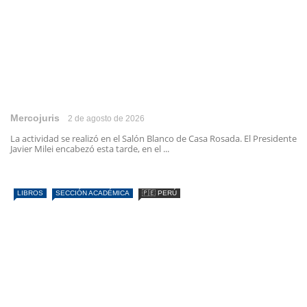
Mercojuris
2 de agosto de 2026
La actividad se realizó en el Salón Blanco de Casa Rosada. El Presidente
Javier Milei encabezó esta tarde, en el ...
LIBROS
SECCIÓN ACADÉMICA
🇵🇪 PERÚ