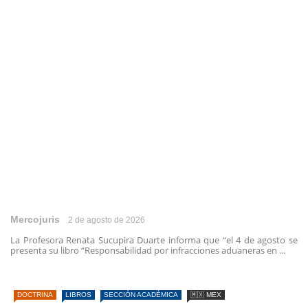
Mercojuris
2 de agosto de 2026
La Profesora Renata Sucupira Duarte informa que “el 4 de agosto se
presenta su libro “Responsabilidad por infracciones aduaneras en ...
DOCTRINA
LIBROS
SECCIÓN ACADÉMICA
🇲🇽 MEX