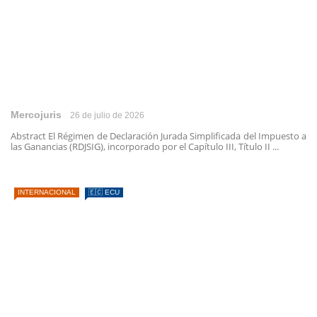
Mercojuris
26 de julio de 2026
Abstract El Régimen de Declaración Jurada Simplificada del Impuesto a
las Ganancias (RDJSIG), incorporado por el Capítulo III, Título II ...
INTERNACIONAL
🇪🇨 ECU