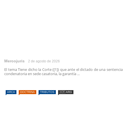
Mercojuris
2 de agosto de 2026
El tema Tiene dicho la Corte ([1]) que ante el dictado de una sentencia
condenatoria en sede casatoria, la garantía ...
ARCA
DOCTRINA
TRIBUTOS
🇦🇷 ARG