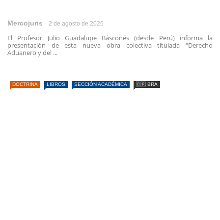
Mercojuris
2 de agosto de 2026
El Profesor Julio Guadalupe Básconés (desde Perú) informa la
presentación de esta nueva obra colectiva titulada “Derecho
Aduanero y del ...
DOCTRINA
LIBROS
SECCIÓN ACADÉMICA
🇧🇷 BRA