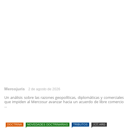
Mercojuris
2 de agosto de 2026
Un análisis sobre las razones geopolíticas, diplomáticas y comerciales
que impiden al Mercosur avanzar hacia un acuerdo de libre comercio
...
DOCTRINA
NOVEDADES DOCTRINARIAS
TRIBUTOS
🇦🇷 ARG