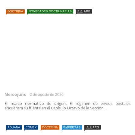
DOCTRINA
NOVEDADES DOCTRINARIAS
🇦🇷 ARG
Mercojuris
2 de agosto de 2026
El marco normativo de origen. El régimen de envíos postales
encuentra su fuente en el Capítulo Octavo de la Sección ...
ADUANA
COMEX
DOCTRINA
EMPRESAS
🇦🇷 ARG