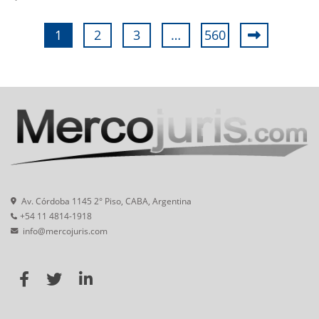
1
2
3
…
560
Av. Córdoba 1145 2° Piso, CABA, Argentina
+54 11 4814-1918
info@mercojuris.com