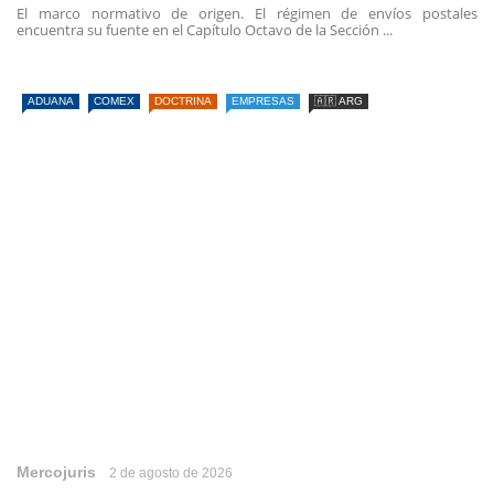
El marco normativo de origen. El régimen de envíos postales
encuentra su fuente en el Capítulo Octavo de la Sección ...
ADUANA
COMEX
DOCTRINA
EMPRESAS
🇦🇷 ARG
Mercojuris
2 de agosto de 2026