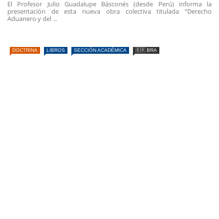
El Profesor Julio Guadalupe Básconés (desde Perú) informa la
presentación de esta nueva obra colectiva titulada “Derecho
Aduanero y del ...
DOCTRINA
LIBROS
SECCIÓN ACADÉMICA
🇧🇷 BRA