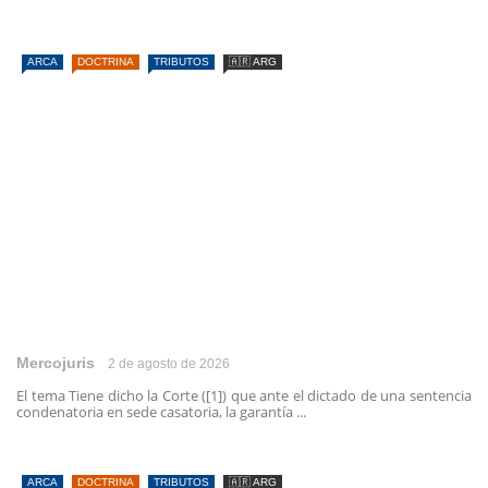
ARCA
DOCTRINA
TRIBUTOS
🇦🇷 ARG
Mercojuris
2 de agosto de 2026
El tema Tiene dicho la Corte ([1]) que ante el dictado de una sentencia
condenatoria en sede casatoria, la garantía ...
ARCA
DOCTRINA
TRIBUTOS
🇦🇷 ARG