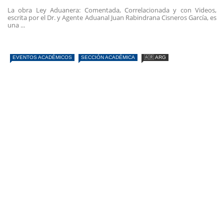
La obra Ley Aduanera: Comentada, Correlacionada y con Videos,
escrita por el Dr. y Agente Aduanal Juan Rabindrana Cisneros García, es
una ...
EVENTOS ACADÉMICOS
SECCIÓN ACADÉMICA
🇦🇷 ARG