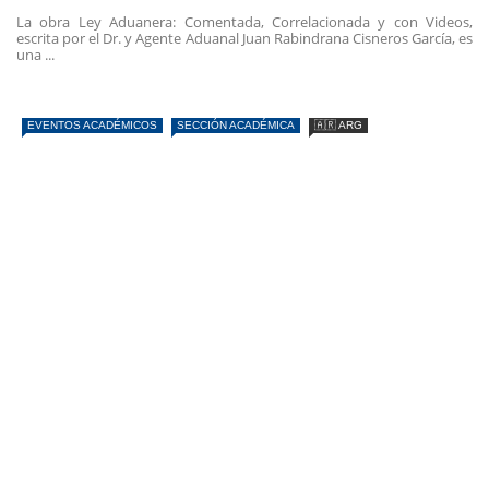
La obra Ley Aduanera: Comentada, Correlacionada y con Videos,
escrita por el Dr. y Agente Aduanal Juan Rabindrana Cisneros García, es
una ...
EVENTOS ACADÉMICOS
SECCIÓN ACADÉMICA
🇦🇷 ARG