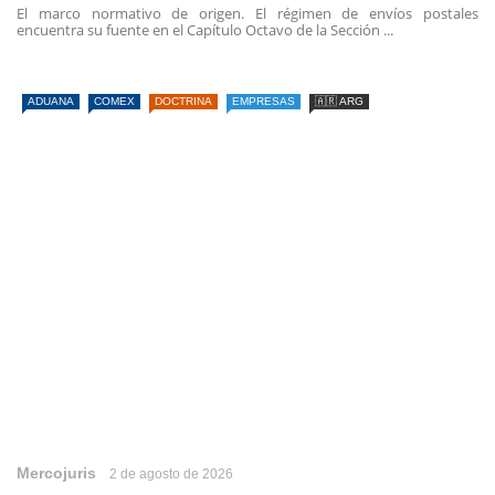
El marco normativo de origen. El régimen de envíos postales
encuentra su fuente en el Capítulo Octavo de la Sección ...
ADUANA
COMEX
DOCTRINA
EMPRESAS
🇦🇷 ARG
Mercojuris
2 de agosto de 2026