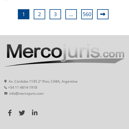
1
2
3
…
560
Av. Córdoba 1145 2° Piso, CABA, Argentina
+54 11 4814-1918
info@mercojuris.com