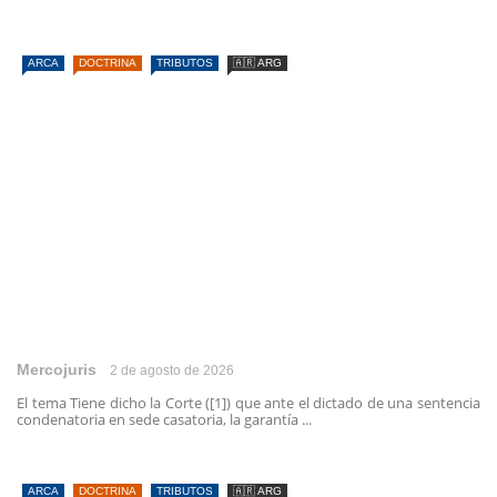
ARCA
DOCTRINA
TRIBUTOS
🇦🇷 ARG
Mercojuris
2 de agosto de 2026
El tema Tiene dicho la Corte ([1]) que ante el dictado de una sentencia
condenatoria en sede casatoria, la garantía ...
ARCA
DOCTRINA
TRIBUTOS
🇦🇷 ARG