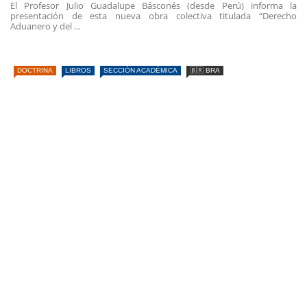
El Profesor Julio Guadalupe Básconés (desde Perú) informa la
presentación de esta nueva obra colectiva titulada “Derecho
Aduanero y del ...
DOCTRINA
LIBROS
SECCIÓN ACADÉMICA
🇧🇷 BRA