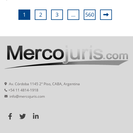
1
2
3
…
560
Av. Córdoba 1145 2° Piso, CABA, Argentina
+54 11 4814-1918
info@mercojuris.com