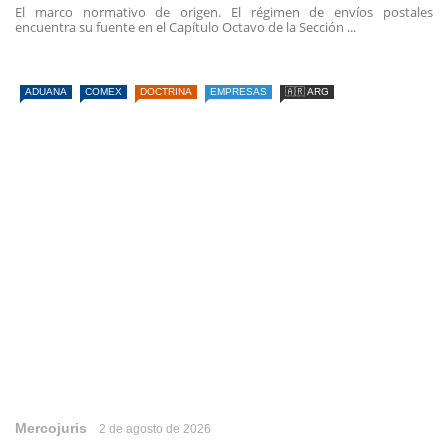
El marco normativo de origen. El régimen de envíos postales
encuentra su fuente en el Capítulo Octavo de la Sección ...
ADUANA
COMEX
DOCTRINA
EMPRESAS
🇦🇷 ARG
Mercojuris
2 de agosto de 2026