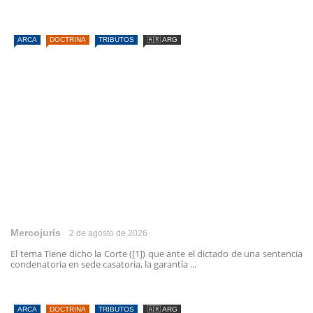
ARCA
DOCTRINA
TRIBUTOS
🇦🇷 ARG
Mercojuris
2 de agosto de 2026
El tema Tiene dicho la Corte ([1]) que ante el dictado de una sentencia
condenatoria en sede casatoria, la garantía ...
ARCA
DOCTRINA
TRIBUTOS
🇦🇷 ARG