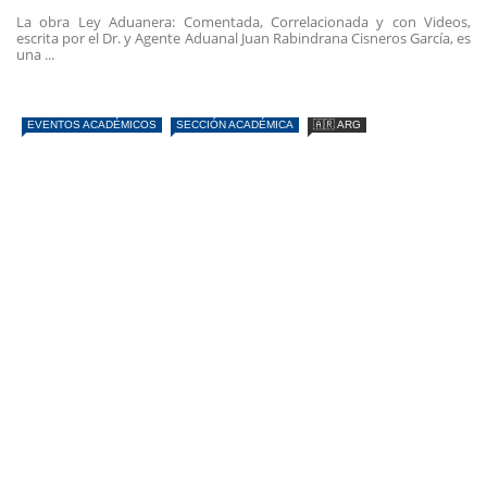
La obra Ley Aduanera: Comentada, Correlacionada y con Videos,
escrita por el Dr. y Agente Aduanal Juan Rabindrana Cisneros García, es
una ...
EVENTOS ACADÉMICOS
SECCIÓN ACADÉMICA
🇦🇷 ARG