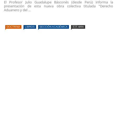
El Profesor Julio Guadalupe Básconés (desde Perú) informa la
presentación de esta nueva obra colectiva titulada “Derecho
Aduanero y del ...
DOCTRINA
LIBROS
SECCIÓN ACADÉMICA
🇧🇷 BRA